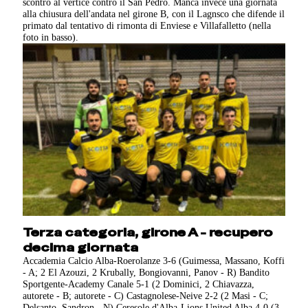
scontro al vertice contro il San Pedro. Manca invece una giornata
alla chiusura dell'andata nel girone B, con il Lagnsco che difende il
primato dal tentativo di rimonta di Enviese e Villafalletto (nella
foto in basso).
Terza categoria, girone A - recupero
decima giornata
Accademia Calcio Alba-Roerolanze 3-6 (Guimessa, Massano, Koffi
- A; 2 El Azouzi, 2 Krubally, Bongiovanni, Panov - R) Bandito
Sportgente-Academy Canale 5-1 (2 Dominici, 2 Chiavazza,
autorete - B; autorete - C) Castagnolese-Neive 2-2 (2 Masi - C;
Delsanto, Sandron - N) Ceresole d'Alba-Lions United Alba 4-0 (3