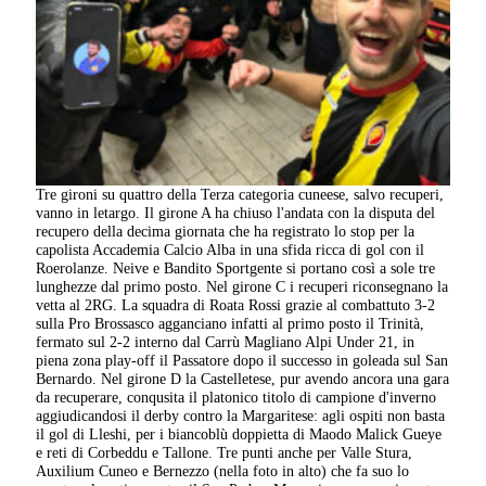
Tre gironi su quattro della Terza categoria cuneese, salvo recuperi,
vanno in letargo. Il girone A ha chiuso l'andata con la disputa del
recupero della decima giornata che ha registrato lo stop per la
capolista Accademia Calcio Alba in una sfida ricca di gol con il
Roerolanze. Neive e Bandito Sportgente si portano così a sole tre
lunghezze dal primo posto. Nel girone C i recuperi riconsegnano la
vetta al 2RG. La squadra di Roata Rossi grazie al combattuto 3-2
sulla Pro Brossasco agganciano infatti al primo posto il Trinità,
fermato sul 2-2 interno dal Carrù Magliano Alpi Under 21, in
piena zona play-off il Passatore dopo il successo in goleada sul San
Bernardo. Nel girone D la Castelletese, pur avendo ancora una gara
da recuperare, conqusita il platonico titolo di campione d'inverno
aggiudicandosi il derby contro la Margaritese: agli ospiti non basta
il gol di Lleshi, per i biancoblù doppietta di Maodo Malick Gueye
e reti di Corbeddu e Tallone. Tre punti anche per Valle Stura,
Auxilium Cuneo e Bernezzo (nella foto in alto) che fa suo lo