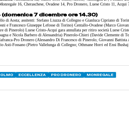
 Monregale 16, Cheraschese, Ovadese 14, Pro Dronero, Luese Cristo 11, Acqui 
14 (domenica 7 dicembre ore 14.30)
 di Aosta; assitenti: Stefano Liuzza di Collegno e Gianluca Cipriano di Tori
osni e Francesco Giuseppe Lefosse di Torino) Centallo-Ovadese (Marco Giovan
 di Pinerolo) Luese Cristo-Acqui gara annullata per ritiro società Luese Crist
agna e Nicola Barbero di Alessandria) Pinerolo-Chieri (Davide Clemente di To
lafranca-Pro Dronero (Alessandro Di Francesco di Pinerolo; Giovanni Battista 
io Asti-Fossano (Pietro Vallelunga di Collegno; Othmane Horri ed Ensi Bushaj
OLMO
ECCELLENZA
PRO DRONERO
MONREGALE