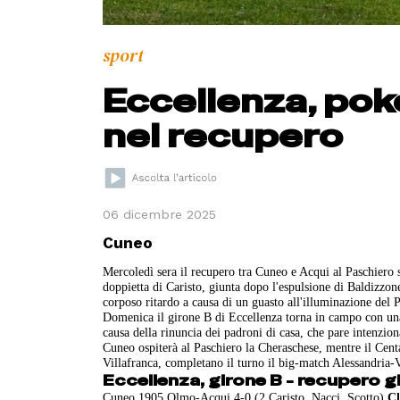
sport
Eccellenza, pok
nel recupero
06 dicembre 2025
Cuneo
Mercoledì sera il recupero tra Cuneo e Acqui al Paschiero s
doppietta di Caristo, giunta dopo l'espulsione di Baldizzone
corposo ritardo a causa di un guasto all'illuminazione del P
Domenica il girone B di Eccellenza torna in campo con una 
causa della rinuncia dei padroni di casa, che pare intenzion
Cuneo ospiterà al Paschiero la Cheraschese, mentre il Cental
Villafranca, completano il turno il big-match Alessandri
Eccellenza, girone B - recupero g
Cuneo 1905 Olmo-Acqui 4-0 (2 Caristo, Nacci, Scotto)
Cl