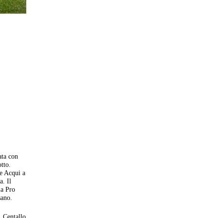
a
ata con
otto.
 e Acqui a
a. Il
la Pro
sano.
, Centallo