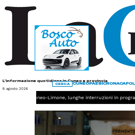
HOME
CONTATTI
L'informazione quotidiana in Cuneo e provincia
CUNEO
PAESI
CRONACA
POL
CERCA
8 agosto 2026
Ferrovia Cuneo-Limone, lunghe interruzioni in progra