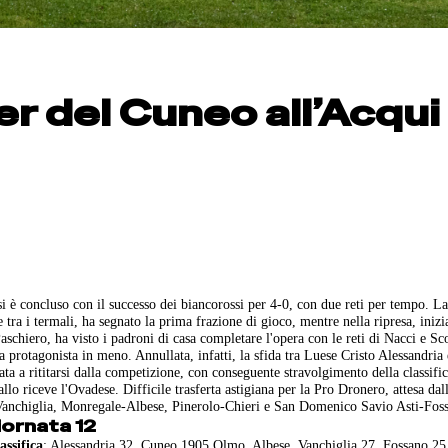
er del Cuneo all’Acqui
i è concluso con il successo dei biancorossi per 4-0, con due reti per tempo. L
 tra i termali, ha segnato la prima frazione di gioco, mentre nella ripresa, inizi
aschiero, ha visto i padroni di casa completare l'opera con le reti di Nacci e Sc
protagonista in meno. Annullata, infatti, la sfida tra Luese Cristo Alessandria
ata a rititarsi dalla competizione, con conseguente stravolgimento della classific
lo riceve l'Ovadese. Difficile trasferta astigiana per la Pro Dronero, attesa dal
a-Vanchiglia, Monregale-Albese, Pinerolo-Chieri e San Domenico Savio Asti-Fos
iornata 12
assifica
: Alessandria 32, Cuneo 1905 Olmo, Albese, Vanchiglia 27, Fossano 25