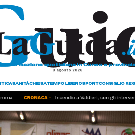
L'informazione quotidiana in Cuneo e provinci
8 agosto 2026
ITICA
SANITÀ
CHIESA
TEMPO LIBERO
SPORT
CONSIGLIO RE
mma
CRONACA -
Incendio a Valdieri, con gli intervent