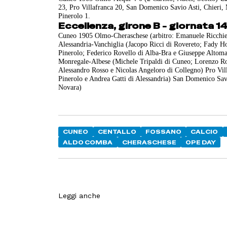
23, Pro Villafranca 20, San Domenico Savio Asti, Chieri,
Pinerolo 1.
Eccellenza, girone B - giornata 
Cuneo 1905 Olmo-Cheraschese (arbitro: Emanuele Ricchiello
Alessandria-Vanchiglia (Jacopo Ricci di Rovereto; Fady H
Pinerolo; Federico Rovello di Alba-Bra e Giuseppe Altomare
Monregale-Albese (Michele Tripaldi di Cuneo; Lorenzo Ro
Alessandro Rosso e Nicolas Angeloro di Collegno) Pro Vil
Pinerolo e Andrea Gatti di Alessandria) San Domenico Sav
Novara)
CUNEO
CENTALLO
FOSSANO
CALCIO
ALDO COMBA
CHERASCHESE
OPE DAY
Leggi anche