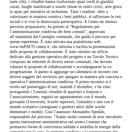
tante città, i cittadini hanno trasformato spazi verdi in giardini
curati, luoghi inutilizzati o scuole chiuse in centri civici, aree gioco
in spazi per iniziative di inclusione. Tanti i risultati: oltre a
valorizzare in maniera creativa i beni pubblici, si rafforzano le reti
sociali e si vive la democrazia partecipativa. A Cuneo un intenso
percorso preparatorio, ha portato al “Regolamento per
l’amministrazione condivisa dei beni comuni”, approvato
all’unanimità dal Consiglio comunale, che guida il percorso per
queste esperienze. È stata attivata una piattaforma web
www.imPATTI.cuneo.it, che informa e facilita la presentazione
delle proposte di collaborazione. È stato istituito un ufficio
dedicato alla gestione operativa del progetto e un Tavolo Tecnico
composto da referenti di diversi settori comunali, che devono
valutare le proposte di collaborazione e accompagnarne la co-
progettazione. A questo si aggiunge un calendario di incontri con
diversi soggetti del territorio per spiegare in maniera più concreta e
operativa l’amministrazione condivisa. Il primo incontro si è
svolto nel pomeriggio di ieri, martedì 2 dicembre, e ha visto
protagonisti i Comitati cittadini di quartieri e frazioni e
l’associazionismo; seguirà un appuntamento con il mondo
giovanile (Università, Scuole superiori, Consulte) e uno con il
mondo scolastico (insegnanti e genitori attivi delle scuole
elementari e medie). Così l’assessore Alessandro Spedale,
responsabile del percorso: “Siamo molto contenti di aver introdotto
questa innovazione amministrativa nel nostro Comune che
promuove forme di convivenza solidale e mobilita le energie della
comunità per la cura, la gestione condivisa e la rigenerazione dei