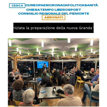
CUNEO
PAESI
CRONACA
POLITICA
SANITÀ
CERCA
CHIESA
TEMPO LIBERO
SPORT
CONSIGLIO REGIONALE DEL PIEMONTE
ABBONATI
volo, iniziata la preparazione della nuova Granda Volley (