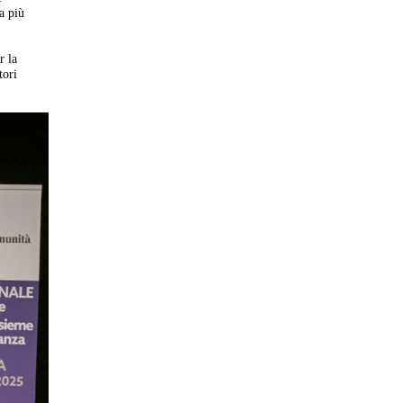
a più
r la
tori