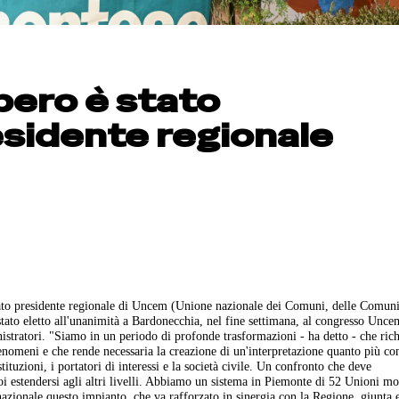
ero è stato
sidente regionale
to presidente regionale di Uncem (Unione nazionale dei Comuni, delle Comunit
tato eletto all'unanimità a Bardonecchia, nel fine settimana, al congresso Unce
nistratori. "Siamo in un periodo di profonde trasformazioni - ha detto - che ric
nomeni e che rende necessaria la creazione di un'interpretazione quanto più con
ituzioni, i portatori di interessi e la società civile. Un confronto che deve
poi estendersi agli altri livelli. Abbiamo un sistema in Piemonte di 52 Unioni m
azionale questo impianto, che va rafforzato in sinergia con la Regione, giunta 