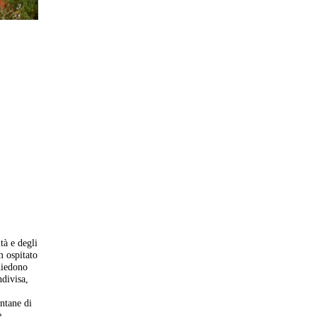
à e degli
m ospitato
hiedono
divisa,
ontane di
e