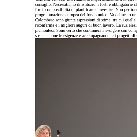
consiglio. Necessitiamo di istituzioni forti e obbligatorie
forti, con possibilità di pianificare e investire. Non per to
programmazione europea del fondo unico. Va delineato un 
Colombero sono giunte espressioni di stima, tra cui quelle 
riconferma e i migliori auguri di buon lavoro. La sua elezi
piemontesi. Sono certo che continuerà a svolgere con comp
sostenendone le esigenze e accompagnandone i progetti di c