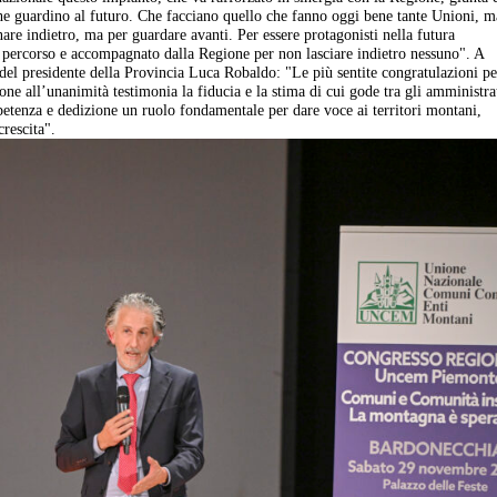
 che guardino al futuro. Che facciano quello che fanno oggi bene tante Unioni, m
rnare indietro, ma per guardare avanti. Per essere protagonisti nella futura
percorso e accompagnato dalla Regione per non lasciare indietro nessuno". A
del presidente della Provincia Luca Robaldo: "Le più sentite congratulazioni pe
one all’unanimità testimonia la fiducia e la stima di cui gode tra gli amministra
etenza e dedizione un ruolo fondamentale per dare voce ai territori montani,
rescita".