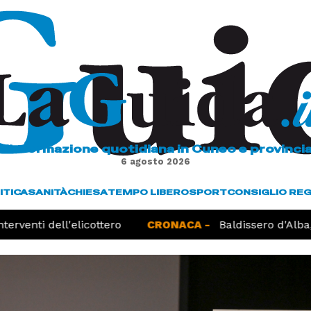
L'informazione quotidiana in Cuneo e provinci
6 agosto 2026
ITICA
SANITÀ
CHIESA
TEMPO LIBERO
SPORT
CONSIGLIO RE
venti dell'elicottero
CRONACA -
Baldissero d'Alba, r