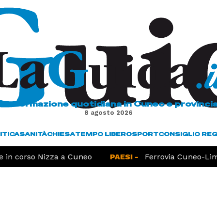
L'informazione quotidiana in Cuneo e provinci
8 agosto 2026
ITICA
SANITÀ
CHIESA
TEMPO LIBERO
SPORT
CONSIGLIO RE
in corso Nizza a Cuneo
PAESI -
Ferrovia Cuneo-Limo