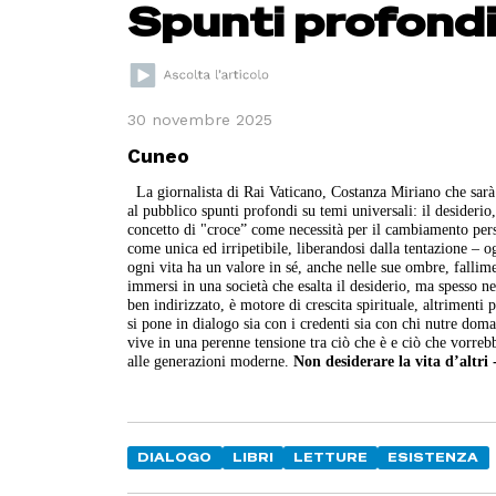
Spunti profondi
30 novembre 2025
Cuneo
La giornalista di Rai Vaticano, Costanza Miriano che sarà
al pubblico spunti profondi su temi universali: il desiderio,
concetto di "croce” come necessità per il cambiamento person
come unica ed irripetibile, liberandosi dalla tentazione – o
ogni vita ha un valore in sé, anche nelle sue ombre, falli
immersi in una società che esalta il desiderio, ma spesso ne
ben indirizzato, è motore di crescita spirituale, altrimenti 
si pone in dialogo sia con i credenti sia con chi nutre dom
vive in una perenne tensione tra ciò che è e ciò che vorrebbe
alle generazioni moderne.
Non desiderare la vita d’altri 
DIALOGO
LIBRI
LETTURE
ESISTENZA