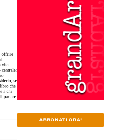
 offrire
ul
 vita
 centrale:
mo
iderio, se
 libro che
e a chi
di parlare
ABBONATI ORA!