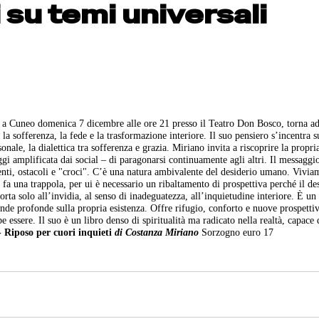
 su temi universali
 a Cuneo domenica 7 dicembre alle ore 21 presso il Teatro Don Bosco, torna ad
 la sofferenza, la fede e la trasformazione interiore. Il suo pensiero s’incentra s
ale, la dialettica tra sofferenza e grazia. Miriano invita a riscoprire la propria
ggi amplificata dai social – di paragonarsi continuamente agli altri. Il messaggio
menti, ostacoli e "croci". C’è una natura ambivalente del desiderio umano. Vivia
 fa una trappola, per ui è necessario un ribaltamento di prospettiva perché il des
porta solo all’invidia, al senso di inadeguatezza, all’inquietudine interiore. È un
ande profonde sulla propria esistenza. Offre rifugio, conforto e nuove prospettiv
 essere. Il suo è un libro denso di spiritualità ma radicato nella realtà, capace 
- Riposo per cuori inquieti
di Costanza Miriano
Sorzogno euro 17