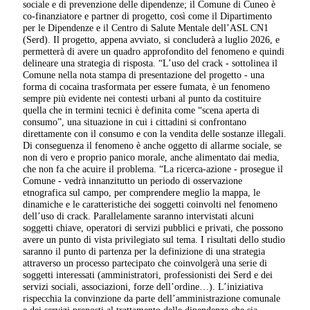
sociale e di prevenzione delle dipendenze; il Comune di Cuneo è
co-finanziatore e partner di progetto, così come il Dipartimento
per le Dipendenze e il Centro di Salute Mentale dell’ASL CN1
(Serd). Il progetto, appena avviato, si concluderà a luglio 2026, e
permetterà di avere un quadro approfondito del fenomeno e quindi
delineare una strategia di risposta. “L’uso del crack - sottolinea il
Comune nella nota stampa di presentazione del progetto - una
forma di cocaina trasformata per essere fumata, è un fenomeno
sempre più evidente nei contesti urbani al punto da costituire
quella che in termini tecnici è definita come “scena aperta di
consumo”, una situazione in cui i cittadini si confrontano
direttamente con il consumo e con la vendita delle sostanze illegali.
Di conseguenza il fenomeno è anche oggetto di allarme sociale, se
non di vero e proprio panico morale, anche alimentato dai media,
che non fa che acuire il problema. “La ricerca-azione - prosegue il
Comune - vedrà innanzitutto un periodo di osservazione
etnografica sul campo, per comprendere meglio la mappa, le
dinamiche e le caratteristiche dei soggetti coinvolti nel fenomeno
dell’uso di crack. Parallelamente saranno intervistati alcuni
soggetti chiave, operatori di servizi pubblici e privati, che possono
avere un punto di vista privilegiato sul tema. I risultati dello studio
saranno il punto di partenza per la definizione di una strategia
attraverso un processo partecipato che coinvolgerà una serie di
soggetti interessati (amministratori, professionisti dei Serd e dei
servizi sociali, associazioni, forze dell’ordine…). L’iniziativa
rispecchia la convinzione da parte dell’amministrazione comunale
e dei servizi preposti al trattamento delle dipendenze che sia