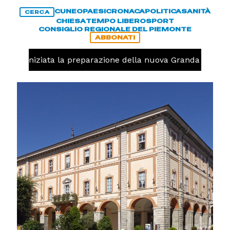
CUNEO
PAESI
CRONACA
POLITICA
SANITÀ
CERCA
CHIESA
TEMPO LIBERO
SPORT
CONSIGLIO REGIONALE DEL PIEMONTE
ABBONATI
volo, iniziata la preparazione della nuova Granda Volley (