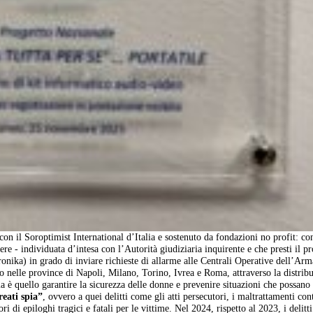
 con il Soroptimist International d’Italia e sostenuto da fondazioni no profit: con
ere - individuata d’intesa con l’Autorità giudiziaria inquirente e che presti il p
ronika) in grado di inviare richieste di allarme alle Centrali Operative dell’Arm
ivo nelle province di Napoli, Milano, Torino, Ivrea e Roma, attraverso la distrib
 è quello garantire la sicurezza delle donne e prevenire situazioni che possano
reati spia”
, ovvero a quei delitti come gli atti persecutori, i maltrattamenti con
ri di epiloghi tragici e fatali per le vittime. Nel 2024, rispetto al 2023, i delitti