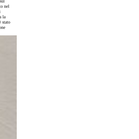
sul
to nel
i
a la
è stato
ione