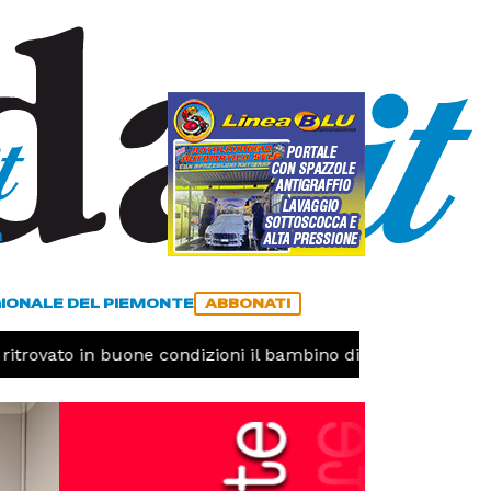
a
ACCEDI
ABBONATI
GIONALE DEL PIEMONTE
ABBONATI
ovato in buone condizioni il bambino disperso
CRONAC