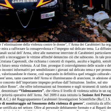
 l’eliminazione della violenza contro le donne”, l’Arma dei Carabinieri ha org
mira a rafforzare la consapevolezza e l’impegno sul delicato tema. La diffusio
anali social dell’Arma, oltre alle numerose interviste di Carabinieri particolar
utili a incoraggiare le vittime affinché denuncino ciò che subiscono. In tale pros
Cristiana Capotondi, che richiama i concetti di rispetto, ascolto e legalità, sotto
 futuro senza violenza. A tal fine, prosegue il coinvolgimento delle scuole e de
incontri informativi per sensibilizzare i giovani sul delicato tema e per prom
, valorizzandone le risorse, così superando in definitiva quel retaggio culturale 
uest’anno, tante caserme dell’Arma si illumineranno di arancione, in adesione a
o concreto dell’importante impegno profuso dall’Istituzione. Inoltre, sul sito
Codice Rosso”, che offre informazioni sul fenomeno e sugli strumenti di tutela d
, denominato
“Violenzametro”
, che rileva il livello di violenza subita in un ra
 priorità operative dell’Arma. Nel 2009 è stata istituita la
Sezione Atti Persec
(R.A.C.) del Raggruppamento Carabinieri Investigazioni Scientifiche (Ra.C.I.S.
e di monitoraggio sul fenomeno della violenza di genere
”, costituita da uffic
e certificata nel settore. Oltre al personale debitamente formato e ai Reparti ded