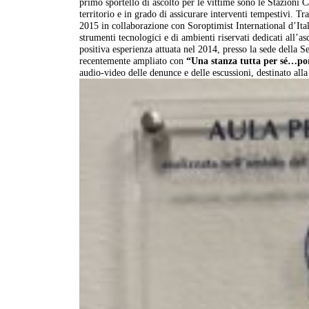
primo sportello di ascolto per le vittime sono le Stazioni Ca
territorio e in grado di assicurare interventi tempestivi. Tr
2015 in collaborazione con Soroptimist International d’Ital
strumenti tecnologici e di ambienti riservati dedicati all’as
positiva esperienza attuata nel 2014, presso la sede della S
recentemente ampliato con
“Una stanza tutta per sé…por
audio-video delle denunce e delle escussioni, destinato alla 