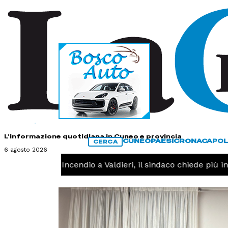
HOME
CONTATTI
L'informazione quotidiana in Cuneo e provincia
CUNEO
PAESI
CRONACA
POL
CERCA
6 agosto 2026
RONACA -
Incendio a Valdieri, il sindaco chiede più interve