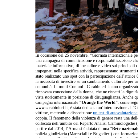
In occasione del 25 novembre, “Giornata internazionale per
una campagna di comunicazione e responsabilizzazione che 
materiale informativo, di locandine e video sui principali c
impegnati nella specifica attività, rappresentano strumenti 
stato realizzato uno spot con la partecipazione dell’attrice 
la necessità di investire su un cambiamento culturale per un
comunità. In molti Comuni i Carabinieri hanno organizzato 
rinnovata concezione della donna, che ne rispetti la dignità
vista storicamente in posizione di disuguaglianza. Anche q
campagna internazionale
“Orange the World”
, come segn
www.carabinieri.it, è stata dedicata un’intera sezione al “
vittime, mettendo a disposizione
un test di autovalutazione
coppia. Il fenomeno della violenza di genere resta una delle
collocata nell’ambito del Reparto Analisi Criminologiche 
partire dal 2014, l’Arma si è dotata di una “
Rete nazional
polizia giudiziaria (Marescialli e Brigadieri) con formazion