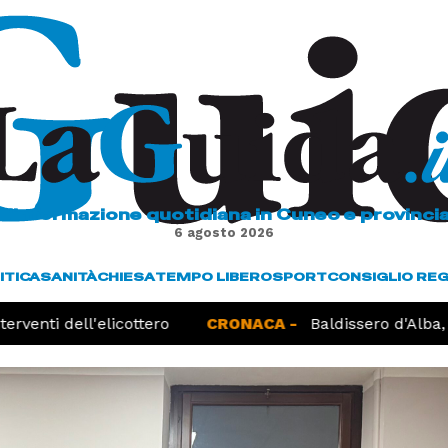
L'informazione quotidiana in Cuneo e provinci
6 agosto 2026
ITICA
SANITÀ
CHIESA
TEMPO LIBERO
SPORT
CONSIGLIO RE
nti dell'elicottero
CRONACA -
Baldissero d'Alba, ritr