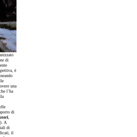
anizzato
ne di
mente
pettiva, è
lineando
lle
uovere una
che l’ha
lla
elle
pporto di
utori
,
). A
iali di
icati, il