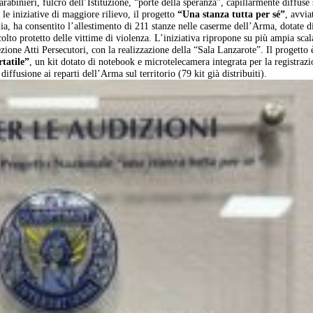
rabinieri, fulcro dell’Istituzione, “porte della speranza”, capillarmente diffuse 
a le iniziative di maggiore rilievo, il progetto
“Una stanza tutta per sé”
, avvia
ia, ha consentito l’allestimento di 211 stanze nelle caserme dell’Arma, dotate d
colto protetto delle vittime di violenza. L’iniziativa ripropone su più ampia scal
ezione Atti Persecutori, con la realizzazione della “Sala Lanzarote”. Il progetto 
tatile”
, un kit dotato di notebook e microtelecamera integrata per la registraz
diffusione ai reparti dell’Arma sul territorio (79 kit già distribuiti).