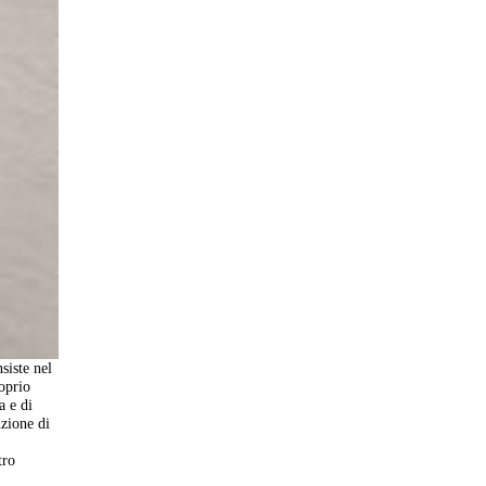
siste nel
roprio
a e di
uzione di
tro