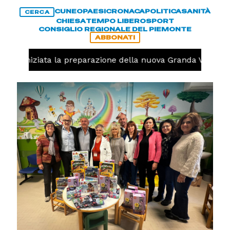
CUNEO
PAESI
CRONACA
POLITICA
SANITÀ
CERCA
CHIESA
TEMPO LIBERO
SPORT
CONSIGLIO REGIONALE DEL PIEMONTE
ABBONATI
olo, iniziata la preparazione della nuova Granda Volley (F