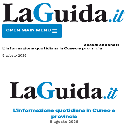
OPEN MAIN MENU
HOME
CONTATTI
accedi
abbonati
L'informazione quotidiana in Cuneo e provincia
8 agosto 2026
L'informazione quotidiana in Cuneo e
provincia
8 agosto 2026