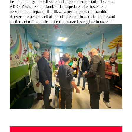
insieme a un gruppo di volontari. I giochi sono stati affidati ad
ABIO, Associazione Bambini In Ospedale, che, insieme al
personale del reparto, li utilizzerà per far giocare i bambini
ricoverati e per donarli ai piccoli pazienti in occasione di esami
particolari o di compleanni e ricorrenze festeggiate in ospedale.