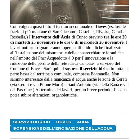
Coinvolgerà quasi tutto il territorio comunale di
Boves
(escluse le
frazioni più montane di San Giacomo, Castellar, Rivoira, Cerati e
Rosbella,) l’
intervento dell’Acda
di Cuneo previsto
tra le ore 20
di martedì 25 novembre e le ore 6 di mercoledì 26 novembre
. I
lavori notturni riguarderanno opere edili e idrauliche finalizzate
all’installazione dei misuratori e delle apparecchiature idrauliche
nell’ambito del Pnrr Acquedotto 4.0 per l’innovazione e la
riduzione delle perdite della rete idrica Cuneese” a servizio del
Comune di Boves. Sarà quindi
sospeso il servizio idrico
in tutta la
parte bassa del territorio comunale, compresa Fontanelle. Non
saranno interessate dalla mancanza d’acqua anche le zone di Cerati
(via Cerati e via Pilone Moro) e Sant’Antonio (via della Rana e via
del Pastrune.) Al termine dei lavori, per un breve periodo, l’acqua
potrà subire alterazioni organolettiche.
SERVIZIO IDRICO
BOVES
ACDA
SOPENSIONE DELL'EROGAZIONE DELL'ACQUA