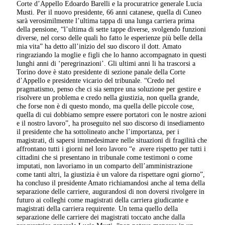
Corte d’Appello Edoardo Barelli e la procuratrice generale Lucia
Musti. Per il nuovo presidente, 66 anni catanese, quella di Cuneo
sarà verosimilmente l’ultima tappa di una lunga carriera prima
della pensione, “l’ultima di sette tappe diverse, svolgendo funzioni
diverse, nel corso delle quali ho fatto le esperienze più belle della
mia vita” ha detto all’inizio del suo discoro il dott. Amato
ringraziando la moglie e figli che lo hanno accompagnato in questi
lunghi anni di ‘peregrinazioni’. Gli ultimi anni li ha trascorsi a
Torino dove è stato presidente di sezione panale della Corte
d’Appello e presidente vicario del tribunale. “Credo nel
pragmatismo, penso che ci sia sempre una soluzione per gestire e
risolvere un problema e credo nella giustizia, non quella grande,
che forse non è di questo mondo, ma quella delle piccole cose,
quella di cui dobbiamo sempre essere portatori con le nostre azioni
e il nostro lavoro”, ha proseguito nel suo discorso di insediamento
il presidente che ha sottolineato anche l’importanza, per i
magistrati, di sapersi immedesimare nelle situazioni di fragilità che
affrontano tutti i giorni nel loro lavoro “e avere rispetto per tutti i
cittadini che si presentano in tribunale come testimoni o come
imputati, non lavoriamo in un comparto dell’amministrazione
come tanti altri, la giustizia è un valore da rispettare ogni giorno”,
ha concluso il presidente Amato richiamandosi anche al tema della
separazione delle carriere, augurandosi di non doversi rivolgere in
futuro ai colleghi come magistrati della carriera giudicante e
magistrati della carriera requirente. Un tema quello della
separazione delle carriere dei magistrati toccato anche dalla