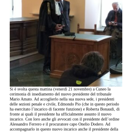
Si è svolta questa mattina (venerdì 21 novembre) a Cuneo la
cerimonia di insediamento del nuovo presidente del tribunale
Mario Amato. Ad accoglierlo nella sua nuova sede, i presidenti
delle sezioni penale e civile, Edmondo Pio (che in questo periodo
ha esercitato l’incarico di facente funzione) e Roberta Bonaudi, di
fronte ai quali il presidente ha ufficialmente assunto il nuovo
incarico. Con loro anche gli avvocati con il presidente dell’ordine
Alessandro Ferrero e il procuratore capo Onelio Dodero. Ad
accompagnarlo in questo nuovo incarico anche il presidente della