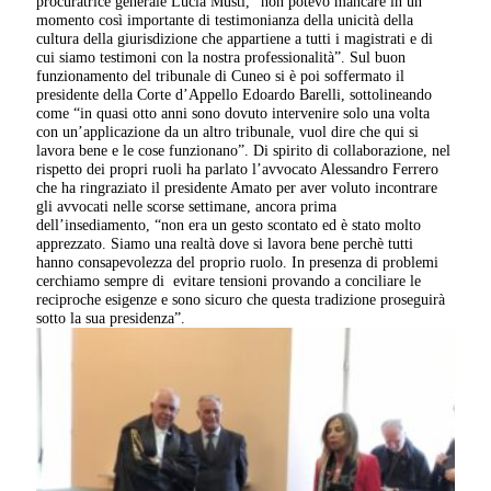
procuratrice generale Lucia Musti, “non potevo mancare in un
momento così importante di testimonianza della unicità della
cultura della giurisdizione che appartiene a tutti i magistrati e di
cui siamo testimoni con la nostra professionalità”. Sul buon
funzionamento del tribunale di Cuneo si è poi soffermato il
presidente della Corte d’Appello Edoardo Barelli, sottolineando
come “in quasi otto anni sono dovuto intervenire solo una volta
con un’applicazione da un altro tribunale, vuol dire che qui si
lavora bene e le cose funzionano”. Di spirito di collaborazione, nel
rispetto dei propri ruoli ha parlato l’avvocato Alessandro Ferrero
che ha ringraziato il presidente Amato per aver voluto incontrare
gli avvocati nelle scorse settimane, ancora prima
dell’insediamento, “non era un gesto scontato ed è stato molto
apprezzato. Siamo una realtà dove si lavora bene perchè tutti
hanno consapevolezza del proprio ruolo. In presenza di problemi
cerchiamo sempre di evitare tensioni provando a conciliare le
reciproche esigenze e sono sicuro che questa tradizione proseguirà
sotto la sua presidenza”.