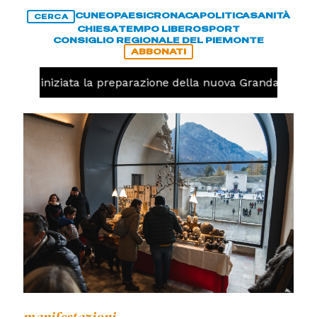
CUNEO
PAESI
CRONACA
POLITICA
SANITÀ
CERCA
CHIESA
TEMPO LIBERO
SPORT
CONSIGLIO REGIONALE DEL PIEMONTE
ABBONATI
avolo, iniziata la preparazione della nuova Granda Volley 
manifestazioni