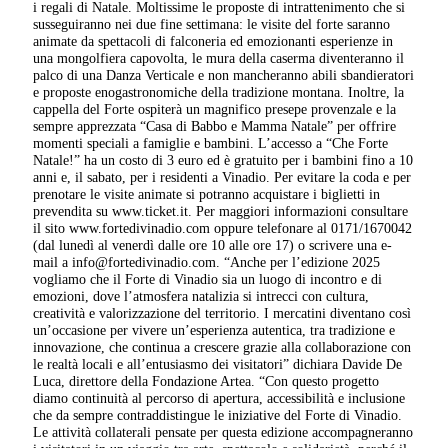
i regali di Natale. Moltissime le proposte di intrattenimento che si
susseguiranno nei due fine settimana: le visite del forte saranno
animate da spettacoli di falconeria ed emozionanti esperienze in
una mongolfiera capovolta, le mura della caserma diventeranno il
palco di una Danza Verticale e non mancheranno abili sbandieratori
e proposte enogastronomiche della tradizione montana. Inoltre, la
cappella del Forte ospiterà un magnifico presepe provenzale e la
sempre apprezzata “Casa di Babbo e Mamma Natale” per offrire
momenti speciali a famiglie e bambini. L’accesso a “Che Forte
Natale!” ha un costo di 3 euro ed è gratuito per i bambini fino a 10
anni e, il sabato, per i residenti a Vinadio. Per evitare la coda e per
prenotare le visite animate si potranno acquistare i biglietti in
prevendita su www.ticket.it. Per maggiori informazioni consultare
il sito www.fortedivinadio.com oppure telefonare al 0171/1670042
(dal lunedì al venerdì dalle ore 10 alle ore 17) o scrivere una e-
mail a info@fortedivinadio.com. “Anche per l’edizione 2025
vogliamo che il Forte di Vinadio sia un luogo di incontro e di
emozioni, dove l’atmosfera natalizia si intrecci con cultura,
creatività e valorizzazione del territorio. I mercatini diventano così
un’occasione per vivere un’esperienza autentica, tra tradizione e
innovazione, che continua a crescere grazie alla collaborazione con
le realtà locali e all’entusiasmo dei visitatori” dichiara Davide De
Luca, direttore della Fondazione Artea. “Con questo progetto
diamo continuità al percorso di apertura, accessibilità e inclusione
che da sempre contraddistingue le iniziative del Forte di Vinadio.
Le attività collaterali pensate per questa edizione accompagneranno