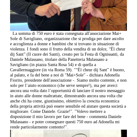
La somma di 750 euro è stata consegnata all'associazione Mai+
Sole di Savigliano, organizzazione che si prodiga per dare ascolto
e accoglienza a donne e bambini che si trovano in situazione di
violenza. I fondi sono il frutto della vendita di un dolce, “Ël cheur
dij Sant” (Il cuore dei Santi), creato per la Festa di Ognissanti, da
Daniele Mulassano, titolare della Panetteria Mulassano a
Savigliano (in piazza Santa Rosa 54) e di quella a
Cavallermaggiore (in via Roma 59). "“Ël cheur dij Sant” è buono,
al palato, e fa del bene a noi di “Mai+Sole” - dichiara Adonella
Fiorito, presidente dell'associazione -. Siamo molto contente, e non
solo per l’aiuto economico (che serve sempre!), ma per averci
ancora una volta dato l’opportunità di lanciare il nostro messaggio
in aiuto alle donne maltrattate, dimostrando ancora una volta che
anche chi ha come, giustissimo, obiettivo la crescita economica
della propria attività può essere sensibile ed aiutare questa società a
migliorare. Come Daniele. Grazie!". "Volevo mettere a
disposizione il mio lavoro per fare del bene - commenta Daniele
Mulassano - e poter consegnare questi 750 euro ad Adonella mi
rende particolarmente contento!".