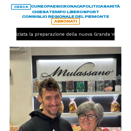
CUNEO
PAESI
CRONACA
POLITICA
SANITÀ
CERCA
CHIESA
TEMPO LIBERO
SPORT
CONSIGLIO REGIONALE DEL PIEMONTE
ABBONATI
lo, iniziata la preparazione della nuova Granda Volley (FO