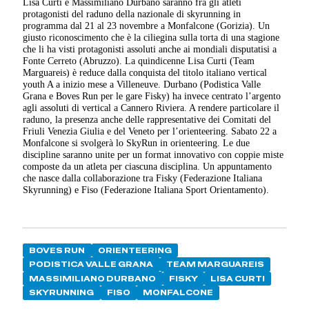
Lisa Curti e Massimiliano Durbano saranno fra gli atleti
protagonisti del raduno della nazionale di skyrunning in
programma dal 21 al 23 novembre a Monfalcone (Gorizia). Un
giusto riconoscimento che è la ciliegina sulla torta di una stagione
che li ha visti protagonisti assoluti anche ai mondiali disputatisi a
Fonte Cerreto (Abruzzo). La quindicenne Lisa Curti (Team
Marguareis) è reduce dalla conquista del titolo italiano vertical
youth A a inizio mese a Villeneuve. Durbano (Podistica Valle
Grana e Boves Run per le gare Fisky) ha invece centrato l’argento
agli assoluti di vertical a Cannero Riviera. A rendere particolare il
raduno, la presenza anche delle rappresentative dei Comitati del
Friuli Venezia Giulia e del Veneto per l’orienteering. Sabato 22 a
Monfalcone si svolgerà lo SkyRun in orienteering. Le due
discipline saranno unite per un format innovativo con coppie miste
composte da un atleta per ciascuna disciplina. Un appuntamento
che nasce dalla collaborazione tra Fisky (Federazione Italiana
Skyrunning) e Fiso (Federazione Italiana Sport Orientamento).
BOVES RUN
ORIENTEERING
PODISTICA VALLE GRANA
TEAM MARGUAREIS
MASSIMILIANO DURBANO
FISKY
LISA CURTI
SKYRUNNING
FISO
MONFALCONE