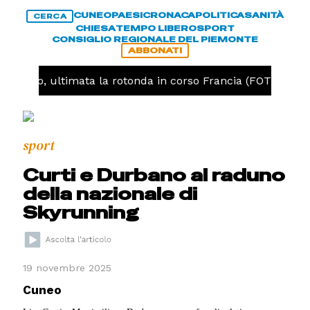
CUNEO
PAESI
CRONACA
POLITICA
SANITÀ
CERCA
CHIESA
TEMPO LIBERO
SPORT
CONSIGLIO REGIONALE DEL PIEMONTE
ABBONATI
Cuneo, ultimata la rotonda in corso Francia (FOTO)
C
sport
Curti e Durbano al raduno
della nazionale di
Skyrunning
19 novembre 2025
Cuneo