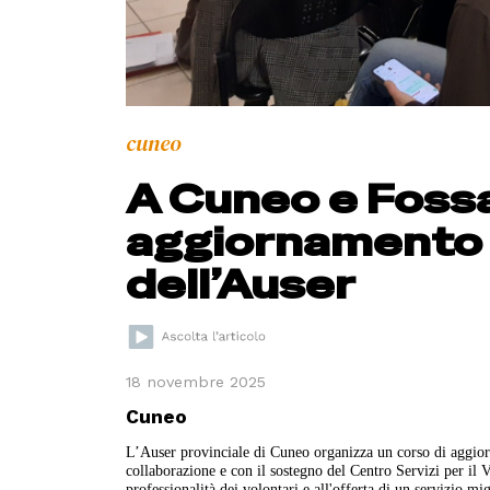
cuneo
A Cuneo e Fossa
aggiornamento p
dell’Auser
18 novembre 2025
Cuneo
L’Auser provinciale di Cuneo organizza un corso di aggior
collaborazione e con il sostegno del Centro Servizi per il 
professionalità dei volontari e all'offerta di un servizio mig