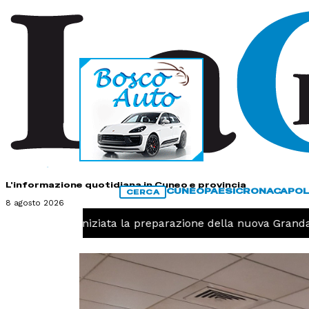
HOME
CONTATTI
L'informazione quotidiana in Cuneo e provincia
CUNEO
PAESI
CRONACA
POL
CERCA
8 agosto 2026
Pallavolo, iniziata la preparazione della nuova Granda Vol