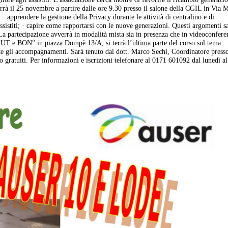
rrà il 25 novembre a partire dalle ore 9.30 presso il salone della CGIL in Via 
· apprendere la gestione della Privacy durante le attività di centralino e di
ssistiti; · capire come rapportarsi con le nuove generazioni. Questi argomenti 
 La partecipazione avverrà in modalità mista sia in presenza che in videoconfere
RUT e BON" in piazza Dompè 13/A, si terrà l’ultima parte del corso sul tema: ·
rante gli accompagnamenti. Sarà tenuto dal dott. Marco Sechi, Coordinatore press
no gratuiti. Per informazioni e iscrizioni telefonare al 0171 601092 dal lunedì a