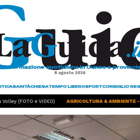
L'informazione quotidiana in Cuneo e provinci
8 agosto 2026
ITICA
SANITÀ
CHIESA
TEMPO LIBERO
SPORT
CONSIGLIO RE
ley (FOTO e VIDEO)
AGRICOLTURA & AMBIENTE -
Sicc