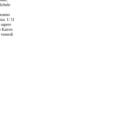
Michele
saranno
nza. L’11
 sapere
o Kairos
l venerdì