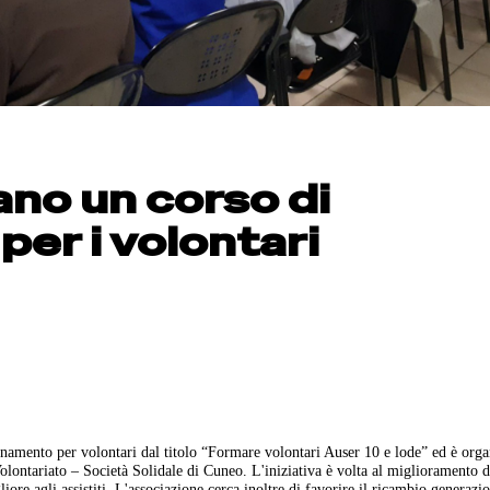
no un corso di
er i volontari
namento per volontari dal titolo “Formare volontari Auser 10 e lode” ed è orga
Volontariato – Società Solidale di Cuneo. L'iniziativa è volta al miglioramento d
liore agli assistiti. L'associazione cerca inoltre di favorire il ricambio generazi