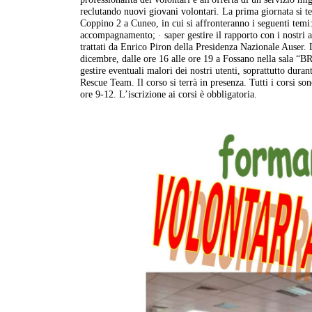
reclutando nuovi giovani volontari. La prima giornata si te
Coppino 2 a Cuneo, in cui si affronteranno i seguenti temi: 
accompagnamento; · saper gestire il rapporto con i nostri a
trattati da Enrico Piron della Presidenza Nazionale Auser.
dicembre, dalle ore 16 alle ore 19 a Fossano nella sala “B
gestire eventuali malori dei nostri utenti, soprattutto du
Rescue Team. Il corso si terrà in presenza. Tutti i corsi so
ore 9-12. L’iscrizione ai corsi è obbligatoria.