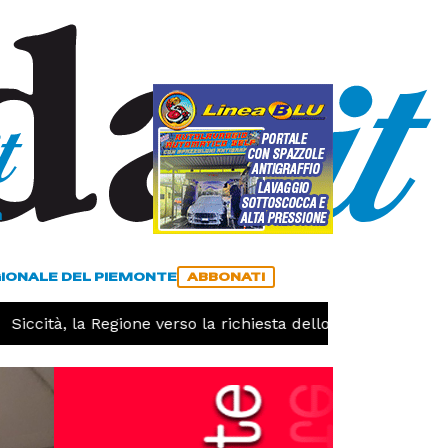
a
ACCEDI
ABBONATI
GIONALE DEL PIEMONTE
ABBONATI
ità, la Regione verso la richiesta dello stato di calamità n