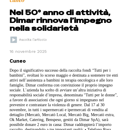
cuneo
Nel 50° anno di attività,
Dimar rinnova l’impegno
nella solidarietà
16 novembre 2025
Cuneo
Dopo il significativo successo della raccolta fondi “Tutti per i
bambini”, svoltasi lo scorso maggio e destinata a sostenere tre enti
attivi nell’assistenza a bambini in terapia oncologica e alle loro
famiglie, Dimar conferma con convinzione il proprio impegno
sociale. L’azienda ha scelto di avviare un’altra iniziativa di
responsabilità sociale d’impresa, denominata “Tutti per le donne”,
a favore di associazioni che ogni giorno si impegnano nel
prevenire e contrastare la violenza di genere. Dal 17 al 30
novembre, in tutti i supermercati e ipermercati di vendita al
dettaglio (Mercatò, Mercatò Local, Mercatò Big, Mercatò extra,
Ok Market, Catering, Benspeso, gestiti da Dimar SpA), sarà
possibile donare 2 euro in cassa: Dimar raddoppierà l’importo
raccolto, destinandolo a tre importanti realtà: • Telefono Rosa