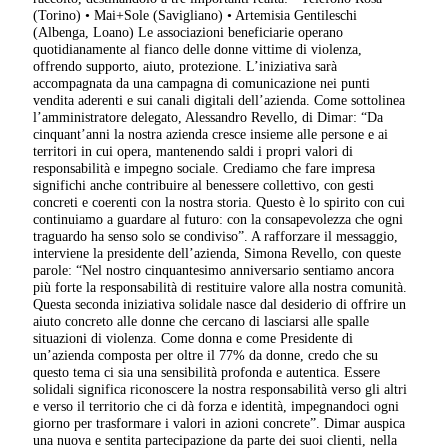
(Torino) • Mai+Sole (Savigliano) • Artemisia Gentileschi
(Albenga, Loano) Le associazioni beneficiarie operano
quotidianamente al fianco delle donne vittime di violenza,
offrendo supporto, aiuto, protezione. L’iniziativa sarà
accompagnata da una campagna di comunicazione nei punti
vendita aderenti e sui canali digitali dell’azienda. Come sottolinea
l’amministratore delegato, Alessandro Revello, di Dimar: “Da
cinquant’anni la nostra azienda cresce insieme alle persone e ai
territori in cui opera, mantenendo saldi i propri valori di
responsabilità e impegno sociale. Crediamo che fare impresa
significhi anche contribuire al benessere collettivo, con gesti
concreti e coerenti con la nostra storia. Questo è lo spirito con cui
continuiamo a guardare al futuro: con la consapevolezza che ogni
traguardo ha senso solo se condiviso”. A rafforzare il messaggio,
interviene la presidente dell’azienda, Simona Revello, con queste
parole: “Nel nostro cinquantesimo anniversario sentiamo ancora
più forte la responsabilità di restituire valore alla nostra comunità.
Questa seconda iniziativa solidale nasce dal desiderio di offrire un
aiuto concreto alle donne che cercano di lasciarsi alle spalle
situazioni di violenza. Come donna e come Presidente di
un’azienda composta per oltre il 77% da donne, credo che su
questo tema ci sia una sensibilità profonda e autentica. Essere
solidali significa riconoscere la nostra responsabilità verso gli altri
e verso il territorio che ci dà forza e identità, impegnandoci ogni
giorno per trasformare i valori in azioni concrete”. Dimar auspica
una nuova e sentita partecipazione da parte dei suoi clienti, nella