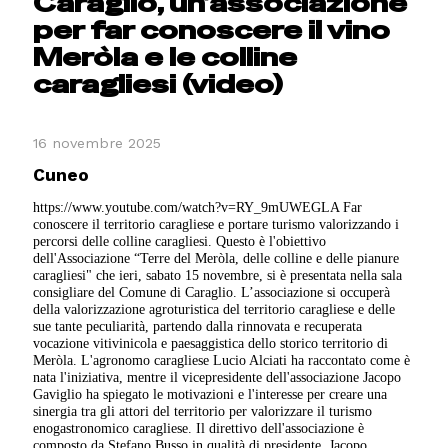
Caraglio, un’associazione
per far conoscere il vino
Meròla e le colline
caragliesi (video)
16 novembre 2025
Cuneo
https://www.youtube.com/watch?v=RY_9mUWEGLA Far
conoscere il territorio caragliese e portare turismo valorizzando i
percorsi delle colline caragliesi. Questo è l'obiettivo
dell'Associazione “Terre del Meròla, delle colline e delle pianure
caragliesi" che ieri, sabato 15 novembre, si è presentata nella sala
consigliare del Comune di Caraglio. L’associazione si occuperà
della valorizzazione agroturistica del territorio caragliese e delle
sue tante peculiarità, partendo dalla rinnovata e recuperata
vocazione vitivinicola e paesaggistica dello storico territorio di
Meròla. L'agronomo caragliese Lucio Alciati ha raccontato come è
nata l'iniziativa, mentre il vicepresidente dell'associazione Jacopo
Gaviglio ha spiegato le motivazioni e l'interesse per creare una
sinergia tra gli attori del territorio per valorizzare il turismo
enogastronomico caragliese. Il direttivo dell'associazione è
composto da
Stefano Busso in qualità di presidente, Jacopo