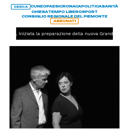
CUNEO
PAESI
CRONACA
POLITICA
SANITÀ
CERCA
CHIESA
TEMPO LIBERO
SPORT
CONSIGLIO REGIONALE DEL PIEMONTE
ABBONATI
lavolo, iniziata la preparazione della nuova Granda Volley