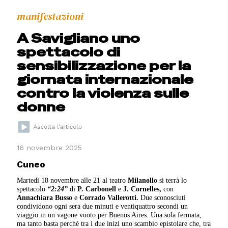
manifestazioni
A Savigliano uno
spettacolo di
sensibilizzazione per la
giornata internazionale
contro la violenza sulle
donne
16 novembre 2025
Cuneo
Martedì 18 novembre alle 21 al teatro
Milanollo
si terrà lo
spettacolo
“2:24”
di
P. Carbonell
e
J. Cornelles,
con
Annachiara Busso
e
Corrado Vallerotti.
Due sconosciuti
condividono ogni sera due minuti e ventiquattro secondi un
viaggio in un vagone vuoto per Buenos Aires. Una sola fermata,
ma tanto basta perchè tra i due inizi uno scambio epistolare che, tra