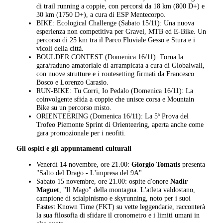
di trail running a coppie, con percorsi da 18 km (800 D+) e
30 km (1750 D+), a cura di ESP Mentecorpo.
BIKE: Ecological Challenge (Sabato 15/11): Una nuova
esperienza non competitiva per Gravel, MTB ed E-Bike. Un
percorso di 25 km tra il Parco Fluviale Gesso e Stura e i
vicoli della città.
BOULDER CONTEST (Domenica 16/11): Torna la
gara/raduno amatoriale di arrampicata a cura di Globalwall,
con nuove strutture e i routesetting firmati da Francesco
Bosco e Lorenzo Carasio.
RUN-BIKE: Tu Corri, Io Pedalo (Domenica 16/11): La
coinvolgente sfida a coppie che unisce corsa e Mountain
Bike su un percorso misto.
ORIENTEERING (Domenica 16/11): La 5ª Prova del
Trofeo Piemonte Sprint di Orienteering, aperta anche come
gara promozionale per i neofiti.
Gli ospiti e gli appuntamenti culturali
Venerdì 14 novembre, ore 21.00:
Giorgio Tomatis
presenta
"Salto del Drago - L'impresa del 9A"
Sabato 15 novembre, ore 21.00: ospite d'onore
Nadir
Maguet
, "Il Mago" della montagna. L'atleta valdostano,
campione di scialpinismo e skyrunning, noto per i suoi
Fastest Known Time (FKT) su vette leggendarie, racconterà
la sua filosofia di sfidare il cronometro e i limiti umani in