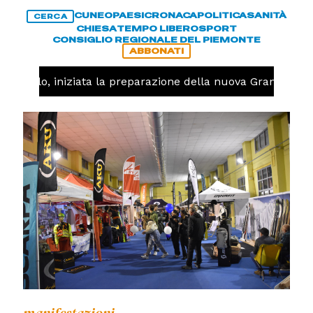
CUNEO
PAESI
CRONACA
POLITICA
SANITÀ
CERCA
CHIESA
TEMPO LIBERO
SPORT
CONSIGLIO REGIONALE DEL PIEMONTE
ABBONATI
llavolo, iniziata la preparazione della nuova Granda Volle