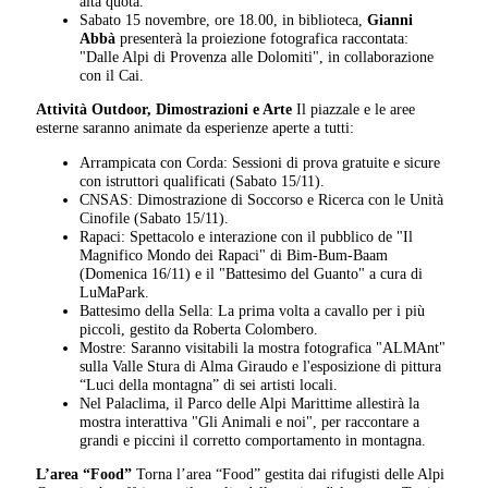
alta quota.
Sabato 15 novembre, ore 18.00, in biblioteca,
Gianni
Abbà
presenterà la proiezione fotografica raccontata:
"Dalle Alpi di Provenza alle Dolomiti", in collaborazione
con il Cai.
Attività Outdoor, Dimostrazioni e Arte
Il piazzale e le aree
esterne saranno animate da esperienze aperte a tutti:
Arrampicata con Corda: Sessioni di prova gratuite e sicure
con istruttori qualificati (Sabato 15/11).
CNSAS: Dimostrazione di Soccorso e Ricerca con le Unità
Cinofile (Sabato 15/11).
Rapaci: Spettacolo e interazione con il pubblico de "Il
Magnifico Mondo dei Rapaci" di Bim-Bum-Baam
(Domenica 16/11) e il "Battesimo del Guanto" a cura di
LuMaPark.
Battesimo della Sella: La prima volta a cavallo per i più
piccoli, gestito da Roberta Colombero.
Mostre: Saranno visitabili la mostra fotografica "ALMAnt"
sulla Valle Stura di Alma Giraudo e l'esposizione di pittura
“Luci della montagna” di sei artisti locali.
Nel Palaclima, il Parco delle Alpi Marittime allestirà la
mostra interattiva "Gli Animali e noi", per raccontare a
grandi e piccini il corretto comportamento in montagna.
L’area “Food”
Torna l’area “Food” gestita dai rifugisti delle Alpi