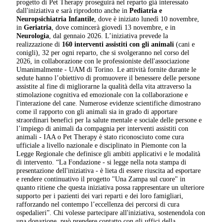
progetto di Pet Therapy proseguirà nel reparto già interessato
dall'iniziativa e sarà riprodotto anche in
Pediatria e
Neuropsichiatria Infantile
, dove è iniziato lunedì 10 novembre,
in
Geriatria
, dove comincerà giovedì 13 novembre, e in
Neurologia
, dal gennaio 2026. L’iniziativa prevede la
realizzazione di
160 interventi assistiti con gli animali
(cani e
conigli), 32 per ogni reparto, che si svolgeranno nel corso del
2026, in collaborazione con le professioniste dell'associazione
Umanimalment
e - UAM di Torino. Le attività fornite durante le
sedute hanno l’obiettivo di promuovere il benessere delle persone
assistite al fine di migliorarne la qualità della vita attraverso la
stimolazione cognitiva ed emozionale con la collaborazione e
l'interazione del cane. Numerose evidenze scientifiche dimostrano
come il rapporto con gli animali sia in grado di apportare
straordinari benefici per la salute mentale e sociale delle persone e
l’impiego di animali da compagnia per interventi assistiti con
animali - IAA o Pet Therapy è stato riconosciuto come cura
ufficiale a livello nazionale e disciplinato in Piemonte con la
Legge Regionale che definisce gli ambiti applicativi e le modalità
di intervento. “La Fondazione - si legge nella nota stampa di
presentazione dell'iniziativa - è lieta di essere riuscita ad esportare
e rendere continuativo il progetto "Una Zampa sul cuore" in
quanto ritiene che questa iniziativa possa rappresentare un ulteriore
supporto per i pazienti dei vari reparti e dei loro famigliari,
rafforzando nel contempo l’eccellenza dei percorsi di cura
ospedalieri”. Chi volesse partecipare all'iniziativa, sostenendola con
una donazione, può prendere contatto con gli uffici della