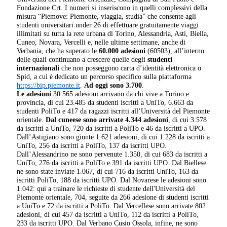
Fondazione Crt. I numeri si inseriscono in quelli complessivi della
misura “Piemove: Piemonte, viaggia, studia” che consente agli
studenti universitari under 26 di effettuare gratuitamente viaggi
illimitati su tutta la rete urbana di Torino, Alessandria, Asti, Biella,
Cuneo, Novara, Vercelli e, nelle ultime settimane, anche di
Verbania, che ha superato le
60.000 adesioni
(60503), all’interno
delle quali continuano a crescere quelle degli
studenti
internazionali
che non posseggono carta d’identità elettronica o
Spid, a cui è dedicato un percorso specifico sulla piattaforma
https://bip.piemonte.it
.
Ad oggi sono 3.700
.
Le adesioni
30.565 adesioni arrivano da chi vive a Torino e
provincia, di cui 23.485 da studenti iscritti a UniTo, 6.663 da
studenti PoliTo e 417 da ragazzi iscritti all’Università del Piemonte
orientale.
Dal cuneese sono arrivate 4.344 adesioni
, di cui 3.578
da iscritti a UniTo, 720 da iscritti a PoliTo e 46 da iscritti a UPO.
Dall’Astigiano sono giunte 1.621 adesioni, di cui 1.228 da iscritti a
UniTo, 256 da iscritti a PoliTo, 137 da iscritti UPO.
Dall’Alessandrino ne sono pervenute 1.350, di cui 683 da iscritti a
UniTo, 276 da iscritti a PoliTo e 391 da iscritti UPO. Dal Biellese
ne sono state inviate 1.067, di cui 716 da iscritti UniTo, 163 da
iscritti PoliTo, 188 da iscritti UPO. Dal Novarese le adesioni sono
1.042: qui a trainare le richieste di studente dell'Università del
Piemonte orientale, 704, seguite da 266 adesione di studenti iscritti
a UniTo e 72 da iscritti a PoliTo. Dal Vercellese sono arrivate 802
adesioni, di cui 457 da iscritti a UniTo, 112 da iscritti a PoliTo,
233 da iscritti UPO. Dal Verbano Cusio Ossola, infine, ne sono