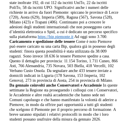
state inoltrate 192, di cui 112 da iscritti UniTo, 22 da iscritti
PoliTo, 58 da iscritti UPO. Significativi anche i numeri delle
richieste in arrivo da fuori Piemonte: spiccano le province di Lecce
(720), Aosta (629), Imperia (589), Ragusa (567), Savona (528),
Milano (423) e Trapani (406). Continuano poi a crescere le
adesioni degli studenti internazionali che non posseggono carta
d’identità elettronica o Spid, a cui è dedicato un percorso specifico
sulla piattaforma
https://bip.piemonte.it
Ad oggi sono 3.700.
Caricamento e spedizione delle tessere
Come è noto Piemove
può essere caricato su una carta Bip, qualora già in possesso degli
studenti: finora questa possibilità è stata utilizzata da 38.009
ragazzi. Sono invece 18.636 le tessere Piemove spedite a casa.
Questo il dettaglio per provincia: 11.154 Torino, 1.711 Cuneo, 866
Asti, 766 Alessandria, 735 Novara, 503 Biella, 418 Vercelli, 102
Verbano Cusio Ossola. Da segnalare anche 433 tessere inviate a
domicili indicati in Liguria (178 Savona, 153 Imperia, 102
Genova), 273 in provincia di Aosta, 254 in provincia di Milano.
Da gennaio coinvolti anche Conservatori e Accademie
In queste
settimane la Regione sta proseguendo i colloqui con i Conservatori,
le Accademie e altre realtà accademiche che hanno sede nei
Comuni capoluogo e che hanno manifestato la volontà di aderire a
Piemove, in modo da offrire pari opportunità a tutti gli studenti
che scelgono il Piemonte per il proprio percorso di formazione. A
breve saranno stipulati i relativi protocolli in modo che i loro
studenti possano usufruire della misura da gennaio 2026.