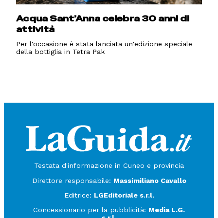
Acqua Sant’Anna celebra 30 anni di
attività
Per l'occasione è stata lanciata un'edizione speciale
della bottiglia in Tetra Pak
Testata d'informazione in Cuneo e provincia
Direttore responsabile:
Massimiliano Cavallo
Editrice:
LGEditoriale s.r.l.
Concessionario per la pubblicità:
Media L.G.
s.r.l.