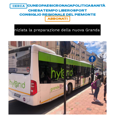
CUNEO
PAESI
CRONACA
POLITICA
SANITÀ
CERCA
CHIESA
TEMPO LIBERO
SPORT
CONSIGLIO REGIONALE DEL PIEMONTE
ABBONATI
volo, iniziata la preparazione della nuova Granda Volley 