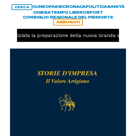
CUNEO
PAESI
CRONACA
POLITICA
SANITÀ
CERCA
CHIESA
TEMPO LIBERO
SPORT
CONSIGLIO REGIONALE DEL PIEMONTE
ABBONATI
olo, iniziata la preparazione della nuova Granda Volley (