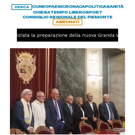
CUNEO
PAESI
CRONACA
POLITICA
SANITÀ
CERCA
CHIESA
TEMPO LIBERO
SPORT
CONSIGLIO REGIONALE DEL PIEMONTE
ABBONATI
olo, iniziata la preparazione della nuova Granda Volley (