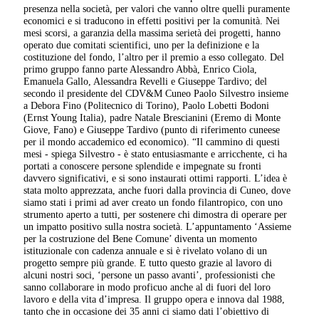
presenza nella società, per valori che vanno oltre quelli puramente
economici e si traducono in effetti positivi per la comunità. Nei
mesi scorsi, a garanzia della massima serietà dei progetti, hanno
operato due comitati scientifici, uno per la definizione e la
costituzione del fondo, l’altro per il premio a esso collegato. Del
primo gruppo fanno parte Alessandro Abbà, Enrico Ciola,
Emanuela Gallo, Alessandra Revelli e Giuseppe Tardivo; del
secondo il presidente del CDV&M Cuneo Paolo Silvestro insieme
a Debora Fino (Politecnico di Torino), Paolo Lobetti Bodoni
(Ernst Young Italia), padre Natale Brescianini (Eremo di Monte
Giove, Fano) e Giuseppe Tardivo (punto di riferimento cuneese
per il mondo accademico ed economico). “Il cammino di questi
mesi - spiega Silvestro - è stato entusiasmante e arricchente, ci ha
portati a conoscere persone splendide e impegnate su fronti
davvero significativi, e si sono instaurati ottimi rapporti. L’idea è
stata molto apprezzata, anche fuori dalla provincia di Cuneo, dove
siamo stati i primi ad aver creato un fondo filantropico, con uno
strumento aperto a tutti, per sostenere chi dimostra di operare per
un impatto positivo sulla nostra società. L’appuntamento ‘Assieme
per la costruzione del Bene Comune’ diventa un momento
istituzionale con cadenza annuale e si è rivelato volano di un
progetto sempre più grande. E tutto questo grazie al lavoro di
alcuni nostri soci, ‘persone un passo avanti’, professionisti che
sanno collaborare in modo proficuo anche al di fuori del loro
lavoro e della vita d’impresa. Il gruppo opera e innova dal 1988,
tanto che in occasione dei 35 anni ci siamo dati l’obiettivo di