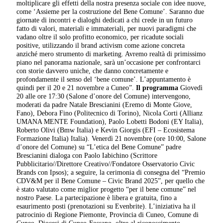
moltiplicare gli effetti della nostra presenza sociale con idee nuove,
come ‘Assieme per la costruzione del Bene Comune’. Saranno due
giornate di incontri e dialoghi dedicati a chi crede in un futuro
fatto di valori, materiali e immateriali, per nuovi paradigmi che
vadano oltre il solo profitto economico, per ricadute sociali
positive, utilizzando il brand activism come azione concreta
anziché mero strumento di marketing. Avremo realtà di primissimo
piano nel panorama nazionale, sarà un’occasione per confrontarci
con storie davvero uniche, che danno concretamente e
profondamente il senso del ‘bene comune’. L’appuntamento è
quindi per il 20 e 21 novembre a Cuneo”.
Il programma
Giovedì
20 alle ore 17:30 (Salone d’onore del Comune) intervengono,
moderati da padre Natale Brescianini (Eremo di Monte Giove,
Fano), Debora Fino (Politecnico di Torino), Nicola Corti (Allianz
UMANA MENTE Foundation), Paolo Lobetti Bodoni (EY Italia),
Roberto Olivi (Bmw Italia) e Kevin Giorgis (EFI – Ecosistema
Formazione Italia) Italia). Venerdì 21 novembre (ore 10:00, Salone
d’onore del Comune) su “L’etica del Bene Comune” padre
Brescianini dialoga con Paolo Iabichino (Scrittore
Pubblicitario//Direttore Creativo//Fondatore Osservatorio Civic
Brands con Ipsos); a seguire, la cerimonia di consegna del “Premio
CDV&M per il Bene Comune – Civic Brand 2025”, per quello che
è stato valutato come miglior progetto “per il bene comune” nel
nostro Paese. La partecipazione è libera e gratuita, fino a
esaurimento posti (prenotazioni su Evenbrite). L’iniziativa ha il
patrocinio di Regione Piemonte, Provincia di Cuneo, Comune di