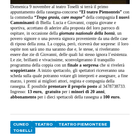
Domenica 9 novembre al teatro Toselli si terrà il primo
appuntamento della rassegna-concorso
“El teatro Piemonteis”
con
la commedia
“Tropa grasia, care magne”
della compagnia
I nuovi
Camminanti
di Biella. Lucia e Giovanni, coppia giovane e
sportiva, accettano di aderire alla proposta del loro parroco di
ospitare, in occasione della
giornata nazionale della bontà
, un
povero signore o una povera signora proveniente da una delle case
di riposo della zona. La coppia, però, riceverà due sorprese: il loro
ospite non sarà uno ma saranno due e, le stesse, si riveleranno
essere due zie di Giovanni, delle quali lui stesso ignora l’esistenza.
Le zie, brillanti e vivacissime, sconvolgeranno il tranquillo
programma della coppia con un
finale a sorpresa
che si rivelerà
scoppiettante
. A inizio spettacolo, gli spettatori riceveranno una
scheda sulla quale potranno votare gli interpreti e assegnare, a fine
marzo, i premi ai migliori attori, regista e compagnia della
rassegna. È possibile
prenotare il proprio posto
al 3478738733.
Ingresso:
13 euro,
gratuito
per i
minori di 20 anni
,
abbonamento
per i dieci spettacoli della rassegna a
100 euro.
CUNEO
TEATRO
TEATRO PIEMONTESE
TOSELLI