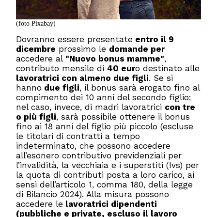
(foto Pixabay)
Dovranno essere presentate
entro il 9
dicembre
prossimo le
domande per
accedere al
"Nuovo bonus mamme"
,
contributo mensile di
40 eur
o destinato alle
lavoratrici con almeno due figli
. Se si
hanno
due figli
, il bonus sarà erogato fino al
compimento dei 10 anni del secondo figlio;
nel caso, invece, di madri lavoratrici
con tre
o più figli
, sarà possibile ottenere il bonus
fino ai 18 anni del figlio più piccolo (escluse
le titolari di contratti a tempo
indeterminato, che possono accedere
all’esonero contributivo previdenziali per
l’invalidità, la vecchiaia e i superstiti (Ivs) per
la quota di contributi posta a loro carico, ai
sensi dell’articolo 1, comma 180, della legge
di Bilancio 2024). Alla misura possono
accedere le
lavoratrici dipendenti
(pubbliche e private, escluso il lavoro