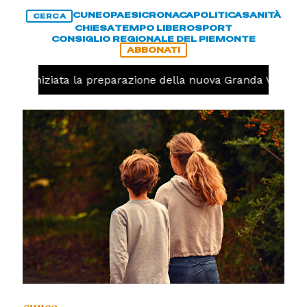
CUNEO
PAESI
CRONACA
POLITICA
SANITÀ
CERCA
CHIESA
TEMPO LIBERO
SPORT
CONSIGLIO REGIONALE DEL PIEMONTE
ABBONATI
olo, iniziata la preparazione della nuova Granda Volley (F