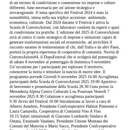
di un terreno di condivisione e connessione tra imprese e culture
differenti, base necessaria per un’azione strategica e
sovraregionale. Il tema specifico del Festival 2024 è stato la
sostenibilità, intesa nella sua triplice accezione: ambientale,
economica, culturale. Dal 2024 durante il Festival è attiva la
Scuola di ConversAzioni, con laboratori condotti da esperti e spazi
di condivisione tra pratiche. L’edizione del 2025 di ConversAzioni
avrà al centro il ruolo strategico di imprese e istituzioni capaci di
generare trasformazioni sociali ed economiche, ad arricchire il
racconto saranno le testimonianze di chi, dall’Italia e da altri Paesi,
porterà la propria esperienza di cooperativa di comunità. Novità di
ConversAzioni#4, il DopoFestival che si svolgerà dal pomeriggio
di sabato 8 novembre al pomeriggio di domenica 9 novembre.
Un’occasione per i partecipanti per esplorare il territorio,
conoscerne la storia e stimolare la nascita di nuove idee. Il
programma prevede Giovedì 6 novembre 2025 16.00 Accoglienza
partecipanti della Scuola di ConversAzioni 2025 19.00 Aperitivo
di benvenuto e presentazione della Scuola 20.30 Cena presso la
Merenderia Alpina Centro Culturale Lou Pourtoun Venerdì 7
novembre 2025 8.30 Colazione e accoglienza partecipanti
9.30 Avvio del Festival 10.00 Introduzione ai lavori a cura di
Alberto Anselmo, Presidente Confcooperative Habitat Piemonte e
Laura Cantarella, Cooperativa di Comunità Viso A Viso.
10.15 Saluti istituzionali di Giacomo Lombardo Sindaco di
Ostana, Emanuele Vaudano, Presidente Unione Montana dei
Comuni del Monviso e Mario Sacco, Presidente Confcooperative