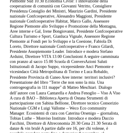
Piemonte Sud 10.30 Economia Civile: l’innovazione della
cooperazione di comunità con Giovanni Vetritto, Consigliere
Presidenza Consiglio dei Ministri, Maurizio Gardini, Presidente
nazionale Confcooperative, Alessandro Maggioni, Presidente
nazionale Confcooperative Habitat, Marco Gallo, Assessore
Regione Piemonte allo Sviluppo e Promozione della Montagna,
Aree interne e Gal, Irene Bongiovanni, Presidente Confcooperative
Cultura Turismo e Sport, Gianluca Vignale, Assessore Regione
Piemonte ai Fondi per lo Sviluppo e la Coesione, Fabiola Di
Loreto, Direttore nazionale Confcooperative e Franco Gilardi,
Presidente Assopiemonte Leader. Introduce e modera Stefano
Arduini, Direttore VITA 13.00 Conclusioni A seguire camminata
con pranzo al sacco 15.00 Scuola di ConversAzioni Saluti
Istituzionali di Jacopo Suppo, vicepresidente Anci Piemonte e
vicesindaco Città Metropolitana di Torino e Luca Robaldo,
Presidente Provincia di Cuneo Aree interne: territori inclusivi?
Presentazione del libro “Terre che non sono la mia. Una
controgeografia in 111 mappe” di Matteo Meschiari. Dialogo
dell’autore con Laura Cantarella e Andrea Fenoglio – Viso A Viso
A cura di BAO – Biblioteca Aperta di Ostana Strumenti di
partecipazione con Sabina Bellione, Direttore tecnico Consorizio
Nazionale CGM e Luigi Vallome – Weco Eco community
Manager. Ecosistemi di cura con Caterina Orsenigo – giornalista,
Tobias Luthe – Monviso Institute. Introduce e modera Duccio
Facchini, Direttore di Altreconomia 20.30 Cena 21.30 Serata di
danze & vin brulè A partire dalle ore 16, per chi volesse, è