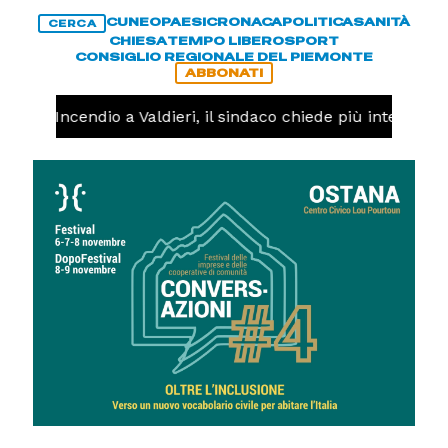
CUNEO
PAESI
CRONACA
POLITICA
SANITÀ
CERCA
CHIESA
TEMPO LIBERO
SPORT
CONSIGLIO REGIONALE DEL PIEMONTE
ABBONATI
CA -
Incendio a Valdieri, il sindaco chiede più interventi de