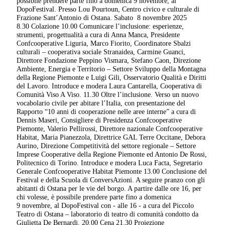
possibile prendere parte fino a domenica 9 novembre, al
DopoFestival. Presso Lou Pourtoun, Centro civico e culturale di
Frazione Sant’Antonio di Ostana. Sabato 8 novembre 2025
8.30 Colazione 10.00 Comunicare l’inclusione: esperienze,
strumenti, progettualità a cura di Anna Manca, Presidente
Confcooperative Liguria, Marco Fiorito, Coordinatore Sbalzi
culturali – cooperativa sociale Stranaidea, Carmine Guanci,
Direttore Fondazione Peppino Vismara, Stefano Caon, Direzione
Ambiente, Energia e Territorio – Settore Sviluppo della Montagna
della Regione Piemonte e Luigi Gili, Osservatorio Qualità e Diritti
del Lavoro. Introduce e modera Laura Cantarella, Cooperativa di
Comunità Viso A Viso. 11.30 Oltre l’inclusione. Verso un nuovo
vocabolario civile per abitare l’Italia, con presentazione del
Rapporto “10 anni di cooperazione nelle aree interne” a cura di
Dennis Maseri, Consigliere di Presidenza Confcooperative
Piemonte, Valerio Pellirossi, Direttore nazionale Confcooperative
Habitat, Maria Pianezzola, Direttrice GAL Terre Occitane, Debora
Aurino, Direzione Competitività del settore regionale – Settore
Imprese Cooperative della Regione Piemonte ed Antonio De Rossi,
Politecnico di Torino. Introduce e modera Luca Facta, Segretario
Generale Confcooperative Habitat Piemonte 13.00 Conclusione del
Festival e della Scuola di ConversAzioni. A seguire pranzo con gli
abitanti di Ostana per le vie del borgo. A partire dalle ore 16, per
chi volesse, è possibile prendere parte fino a domenica
9 novembre, al DopoFestival con - alle 16 - a cura del Piccolo
Teatro di Ostana – laboratorio di teatro di comunità condotto da
Giulietta De Bernardi. 20.00 Cena 21.30 Proiezione