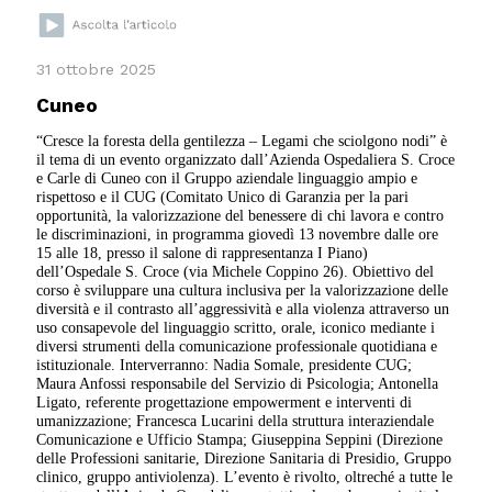
31 ottobre 2025
Cuneo
“Cresce la foresta della gentilezza – Legami che sciolgono nodi” è
il tema di un evento organizzato dall’Azienda Ospedaliera S. Croce
e Carle di Cuneo con il Gruppo aziendale linguaggio ampio e
rispettoso e il CUG (Comitato Unico di Garanzia per la pari
opportunità, la valorizzazione del benessere di chi lavora e contro
le discriminazioni, in programma giovedì 13 novembre dalle ore
15 alle 18, presso il salone di rappresentanza I Piano)
dell’Ospedale S. Croce (via Michele Coppino 26). Obiettivo del
corso è sviluppare una cultura inclusiva per la valorizzazione delle
diversità e il contrasto all’aggressività e alla violenza attraverso un
uso consapevole del linguaggio scritto, orale, iconico mediante i
diversi strumenti della comunicazione professionale quotidiana e
istituzionale. Interverranno: Nadia Somale, presidente CUG;
Maura Anfossi responsabile del Servizio di Psicologia; Antonella
Ligato, referente progettazione empowerment e interventi di
umanizzazione; Francesca Lucarini della struttura interaziendale
Comunicazione e Ufficio Stampa; Giuseppina Seppini (Direzione
delle Professioni sanitarie, Direzione Sanitaria di Presidio, Gruppo
clinico, gruppo antiviolenza). L’evento è rivolto, oltreché a tutte le