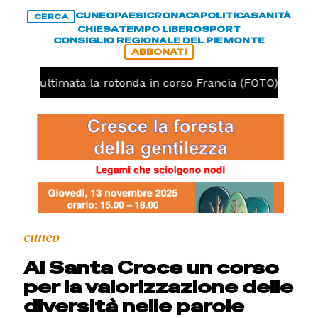
CUNEO
PAESI
CRONACA
POLITICA
SANITÀ
CERCA
CHIESA
TEMPO LIBERO
SPORT
CONSIGLIO REGIONALE DEL PIEMONTE
ABBONATI
neo, ultimata la rotonda in corso Francia (FOTO)
CR
cuneo
Al Santa Croce un corso
per la valorizzazione delle
diversità nelle parole