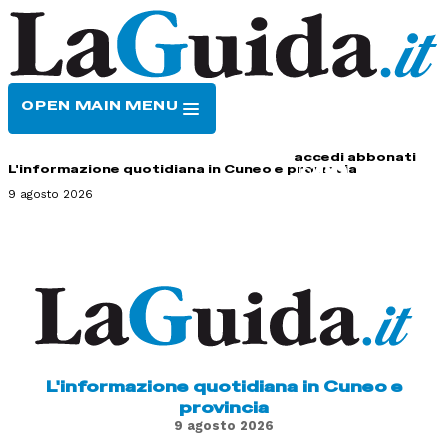
OPEN MAIN MENU
HOME
CONTATTI
accedi
abbonati
L'informazione quotidiana in Cuneo e provincia
9 agosto 2026
L'informazione quotidiana in Cuneo e
provincia
9 agosto 2026