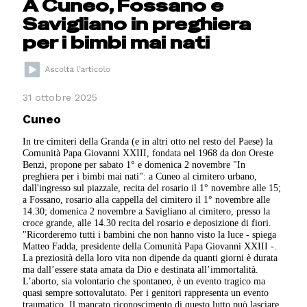
A Cuneo, Fossano e
Savigliano in preghiera
per i bimbi mai nati
31 ottobre 2025
Cuneo
In tre cimiteri della Granda (e in altri otto nel resto del Paese) la
Comunità Papa Giovanni XXIII, fondata nel 1968 da don Oreste
Benzi, propone per sabato 1° e domenica 2 novembre "In
preghiera per i bimbi mai nati": a Cuneo al cimitero urbano,
dall'ingresso sul piazzale, recita del rosario il 1° novembre alle 15;
a Fossano, rosario alla cappella del cimitero il 1° novembre alle
14.30; domenica 2 novembre a Savigliano al cimitero, presso la
croce grande, alle 14.30 recita del rosario e deposizione di fiori.
"Ricorderemo tutti i bambini che non hanno visto la luce - spiega
Matteo Fadda, presidente della Comunità Papa Giovanni XXIII -.
La preziosità della loro vita non dipende da quanti giorni è durata
ma dall’essere stata amata da Dio e destinata all’immortalità.
L’aborto, sia volontario che spontaneo, è un evento tragico ma
quasi sempre sottovalutato. Per i genitori rappresenta un evento
traumatico. Il mancato riconoscimento di questo lutto può lasciare