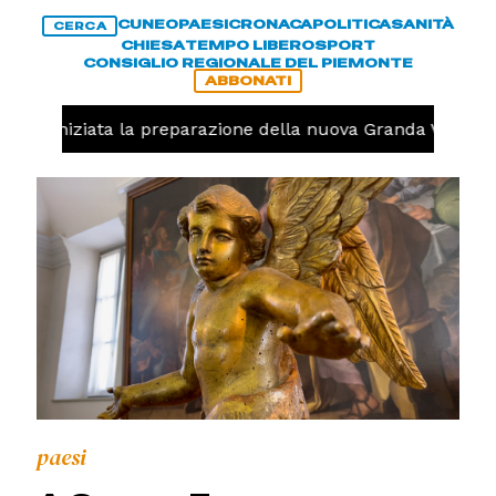
CUNEO
PAESI
CRONACA
POLITICA
SANITÀ
CERCA
CHIESA
TEMPO LIBERO
SPORT
CONSIGLIO REGIONALE DEL PIEMONTE
ABBONATI
volo, iniziata la preparazione della nuova Granda Volley (
paesi