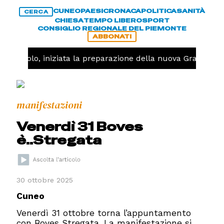
CUNEO
PAESI
CRONACA
POLITICA
SANITÀ
CERCA
CHIESA
TEMPO LIBERO
SPORT
CONSIGLIO REGIONALE DEL PIEMONTE
ABBONATI
Pallavolo, iniziata la preparazione della nuova Granda Vol
manifestazioni
Venerdì 31 Boves
è..Stregata
30 ottobre 2025
Cuneo
Venerdì 31 ottobre torna l’appuntamento
con Boves Stregata. La manifestazione si