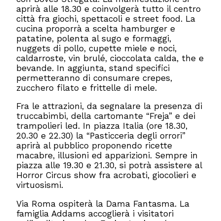
aprirà alle 18.30 e coinvolgerà tutto il centro
città fra giochi, spettacoli e street food. La
cucina proporrà a scelta hamburger e
patatine, polenta al sugo e formaggi,
nuggets di pollo, cupette miele e noci,
caldarroste, vin brulé, cioccolata calda, the e
bevande. In aggiunta, stand specifici
permetteranno di consumare crepes,
zucchero filato e frittelle di mele.
Fra le attrazioni, da segnalare la presenza di
truccabimbi, della cartomante “Freja” e dei
trampolieri led. In piazza Italia (ore 18.30,
20.30 e 22.30) la “Pasticceria degli orrori”
aprirà al pubblico proponendo ricette
macabre, illusioni ed apparizioni. Sempre in
piazza alle 19.30 e 21.30, si potrà assistere al
Horror Circus show fra acrobati, giocolieri e
virtuosismi.
Via Roma ospiterà la Dama Fantasma. La
famiglia Addams accoglierà i visitatori