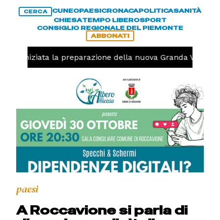
CUNEO
PAESI
CRONACA
POLITICA
SANITÀ
CERCA
CHIESA
TEMPO LIBERO
SPORT
CONSIGLIO REGIONALE DEL PIEMONTE
ABBONATI
olo, iniziata la preparazione della nuova Granda Volley (
paesi
A Roccavione si parla di