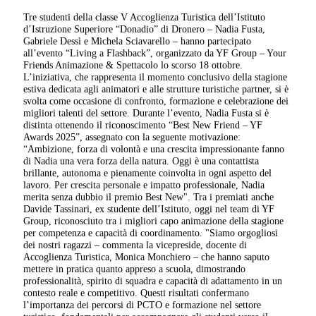
Tre studenti della classe V Accoglienza Turistica dell’Istituto
d’Istruzione Superiore “Donadio” di Dronero – Nadia Fusta,
Gabriele Dessì e Michela Sciavarello – hanno partecipato
all’evento “Living a Flashback”, organizzato da YF Group – Your
Friends Animazione & Spettacolo lo scorso 18 ottobre.
L’iniziativa, che rappresenta il momento conclusivo della stagione
estiva dedicata agli animatori e alle strutture turistiche partner, si è
svolta come occasione di confronto, formazione e celebrazione dei
migliori talenti del settore. Durante l’evento, Nadia Fusta si è
distinta ottenendo il riconoscimento “Best New Friend – YF
Awards 2025”, assegnato con la seguente motivazione:
“Ambizione, forza di volontà e una crescita impressionante fanno
di Nadia una vera forza della natura. Oggi è una contattista
brillante, autonoma e pienamente coinvolta in ogni aspetto del
lavoro. Per crescita personale e impatto professionale, Nadia
merita senza dubbio il premio Best New". Tra i premiati anche
Davide Tassinari, ex studente dell’Istituto, oggi nel team di YF
Group, riconosciuto tra i migliori capo animazione della stagione
per competenza e capacità di coordinamento. "Siamo orgogliosi
dei nostri ragazzi – commenta la vicepreside, docente di
Accoglienza Turistica, Monica Monchiero – che hanno saputo
mettere in pratica quanto appreso a scuola, dimostrando
professionalità, spirito di squadra e capacità di adattamento in un
contesto reale e competitivo. Questi risultati confermano
l’importanza dei percorsi di PCTO e formazione nel settore