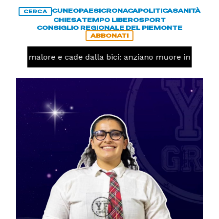
CUNEO
PAESI
CRONACA
POLITICA
SANITÀ
CERCA
CHIESA
TEMPO LIBERO
SPORT
CONSIGLIO REGIONALE DEL PIEMONTE
ABBONATI
a un malore e cade dalla bici: anziano muore in corso N