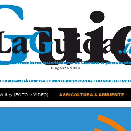
L'informazione quotidiana in Cuneo e provinci
6 agosto 2026
ITICA
SANITÀ
CHIESA
TEMPO LIBERO
SPORT
CONSIGLIO RE
ey (FOTO e VIDEO)
AGRICOLTURA & AMBIENTE -
Sicci