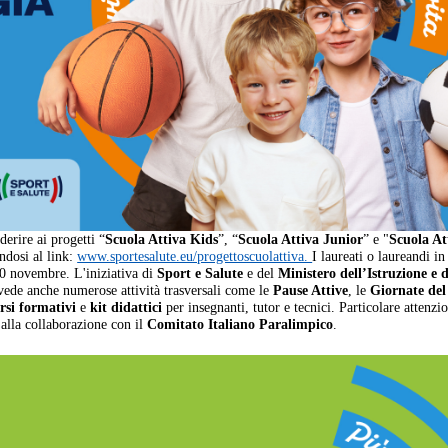
erire ai progetti “
Scuola Attiva Kids
”, “
Scuola Attiva Junior
” e "
Scuola At
ndosi al link:
www.sportesalute.eu/progettoscuolattiva.
I laureati o laureandi in
10 novembre. L'iniziativa di
Sport e Salute
e del
Ministero dell’Istruzione e d
prevede anche numerose attività trasversali come le
Pause Attive
, le
Giornate del
rsi formativi
e
kit didattici
per insegnanti, tutor e tecnici. Particolare attenzi
 alla collaborazione con il
Comitato Italiano Paralimpico
.