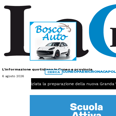
HOME
CONTATTI
L'informazione quotidiana in Cuneo e provincia
CUNEO
PAESI
CRONACA
POL
CERCA
6 agosto 2026
allavolo, iniziata la preparazione della nuova Granda Voll