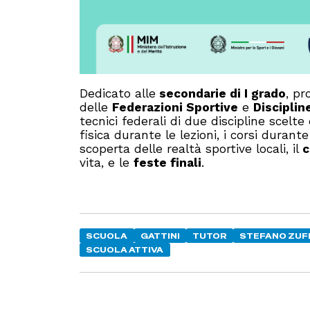
Dedicato alle
secondarie di I grado
, pr
delle
Federazioni Sportive
e
Disciplin
tecnici federali di due discipline scelte
fisica durante le lezioni, i corsi durante
scoperta delle realtà sportive locali, il
c
vita, e le
feste finali
.
SCUOLA
GATTINI
TUTOR
STEFANO ZUF
SCUOLA ATTIVA