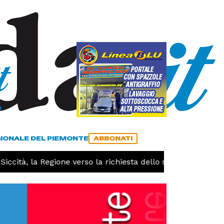
a
ACCEDI
ABBONATI
GIONALE DEL PIEMONTE
ABBONATI
tà, la Regione verso la richiesta dello stato di calamità na