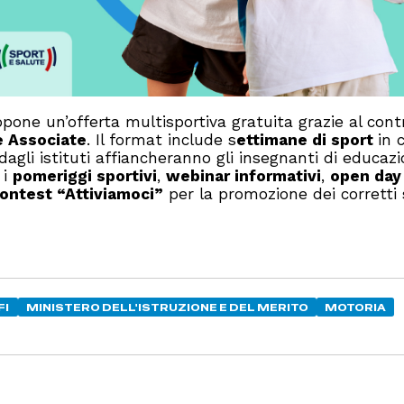
opone un’offerta multisportiva gratuita grazie al cont
e Associate
. Il format include s
ettimane di sport
in c
 dagli istituti affiancheranno gli insegnanti di educaz
 i
pomeriggi sportivi
,
webinar informativi
,
open da
ontest “Attiviamoci”
per la promozione dei corretti s
FI
MINISTERO DELL'ISTRUZIONE E DEL MERITO
MOTORIA