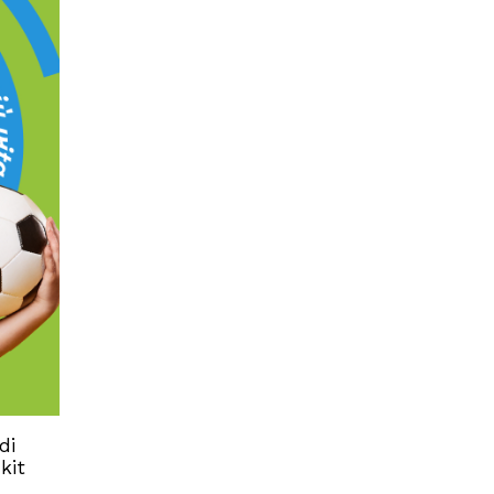
di
kit