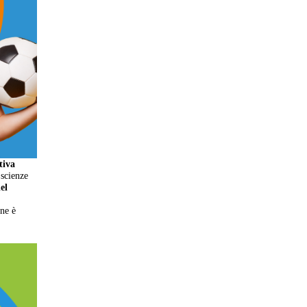
tiva
 scienze
el
one è