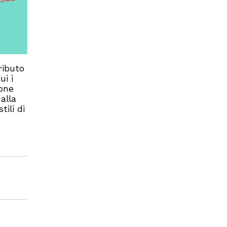
ributo
ui i
ione
y
alla
tili di