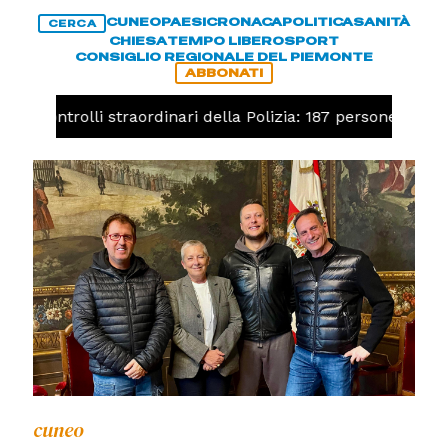
CUNEO
PAESI
CRONACA
POLITICA
SANITÀ
CERCA
CHIESA
TEMPO LIBERO
SPORT
CONSIGLIO REGIONALE DEL PIEMONTE
ABBONATI
o, controlli straordinari della Polizia: 187 persone identific
cuneo