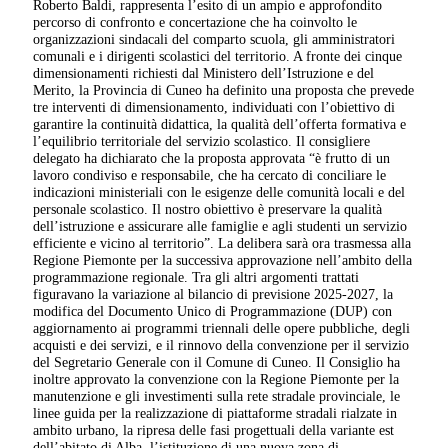
Roberto Baldi, rappresenta l’esito di un ampio e approfondito
percorso di confronto e concertazione che ha coinvolto le
organizzazioni sindacali del comparto scuola, gli amministratori
comunali e i dirigenti scolastici del territorio. A fronte dei cinque
dimensionamenti richiesti dal Ministero dell’Istruzione e del
Merito, la Provincia di Cuneo ha definito una proposta che prevede
tre interventi di dimensionamento, individuati con l’obiettivo di
garantire la continuità didattica, la qualità dell’offerta formativa e
l’equilibrio territoriale del servizio scolastico. Il consigliere
delegato ha dichiarato che la proposta approvata “è frutto di un
lavoro condiviso e responsabile, che ha cercato di conciliare le
indicazioni ministeriali con le esigenze delle comunità locali e del
personale scolastico. Il nostro obiettivo è preservare la qualità
dell’istruzione e assicurare alle famiglie e agli studenti un servizio
efficiente e vicino al territorio”. La delibera sarà ora trasmessa alla
Regione Piemonte per la successiva approvazione nell’ambito della
programmazione regionale. Tra gli altri argomenti trattati
figuravano la variazione al bilancio di previsione 2025-2027, la
modifica del Documento Unico di Programmazione (DUP) con
aggiornamento ai programmi triennali delle opere pubbliche, degli
acquisti e dei servizi, e il rinnovo della convenzione per il servizio
del Segretario Generale con il Comune di Cuneo. Il Consiglio ha
inoltre approvato la convenzione con la Regione Piemonte per la
manutenzione e gli investimenti sulla rete stradale provinciale, le
linee guida per la realizzazione di piattaforme stradali rialzate in
ambito urbano, la ripresa delle fasi progettuali della variante est
dell’abitato di Alba, l’istituzione di una nuova zona di