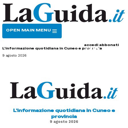
OPEN MAIN MENU
HOME
CONTATTI
accedi
abbonati
L'informazione quotidiana in Cuneo e provincia
9 agosto 2026
L'informazione quotidiana in Cuneo e
provincia
9 agosto 2026