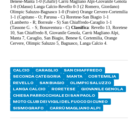
Benese-Manta 1-0 (Ghafir) Carrù Magliano Alpi-Giovanile Genola
1-0 (Odasso) Langa Calcio-Revello 0-3 (2 Romero, Giordano)
Olimpic Saluzzo-Bagnasco 1-0 (Fraire) Orange Cervere-Cortemilia
1-1 (Capitano - O; Parussa - C) Roretese-San Biagio 1-1
(Lamberto - R; Borreale - S) San Chiaffredo-Caraglio 1-1
(Tassone G. - S; Bonaventura - C)
Classifica
: Revello 13, Roretese
10, San Chiaffredo 8, Giovanile Genola, Carrù Magliano Alpi,
Manta 7, Caraglio, San Biagio, Benese 6, Cortemilia, Orange
Cervere, Olimpic Saluzzo 5, Bagnasco, Langa Calcio 4.
CALCIO
CARAGLIO
SAN CHIAFFREDO
SECONDA CATEGORIA
MANTA
CORTEMILIA
REVELLO
SAN BIAGIO
OLIMPIC SALUZZO
LANGA CALCIO
RORETESE
GIOVANILE GENOLA
CHIESA PARROCCHIALE DI SAN PAOLO
MOTO CLUB DEI VIGILI DEL FUOCO DI CUNEO
SISMOGRAFO
CARRÙ MAGLIANO ALPI