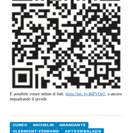
È possibile votare online al link:
https://bit. ly/46PVOeT
, o ancora
inquadrando il qrcode.
CUNEO
MICHELIN
GRANDARTE
CLERMONT-FERRAND
ARTS EN BALADS