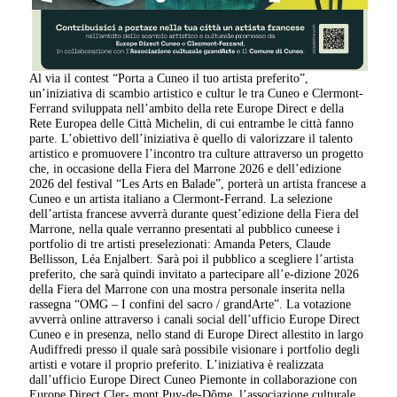
Al via il contest “Porta a Cuneo il tuo artista preferito”,
un’iniziativa di scambio artistico e cultur le tra Cuneo e Clermont-
Ferrand sviluppata nell’ambito della rete Europe Direct e della
Rete Europea delle Città Michelin, di cui entrambe le città fanno
parte. L’obiettivo dell’iniziativa è quello di valorizzare il talento
artistico e promuovere l’incontro tra culture attraverso un progetto
che, in occasione della Fiera del Marrone 2026 e dell’edizione
2026 del festival “Les Arts en Balade”, porterà un artista francese a
Cuneo e un artista italiano a Clermont-Ferrand. La selezione
dell’artista francese avverrà durante quest’edizione della Fiera del
Marrone, nella quale verranno presentati al pubblico cuneese i
portfolio di tre artisti preselezionati: Amanda Peters, Claude
Bellisson, Léa Enjalbert. Sarà poi il pubblico a scegliere l’artista
preferito, che sarà quindi invitato a partecipare all’e-dizione 2026
della Fiera del Marrone con una mostra personale inserita nella
rassegna “OMG – I confini del sacro / grandArte”. La votazione
avverrà online attraverso i canali social dell’ufficio Europe Direct
Cuneo e in presenza, nello stand di Europe Direct allestito in largo
Audiffredi presso il quale sarà possibile visionare i portfolio degli
artisti e votare il proprio preferito. L’iniziativa è realizzata
dall’ufficio Europe Direct Cuneo Piemonte in collaborazione con
Europe Direct Cler- mont Puy-de-Dôme, l’associazione culturale