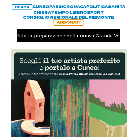
CUNEO
PAESI
CRONACA
POLITICA
SANITÀ
CERCA
CHIESA
TEMPO LIBERO
SPORT
CONSIGLIO REGIONALE DEL PIEMONTE
ABBONATI
, iniziata la preparazione della nuova Granda Volley (FOT