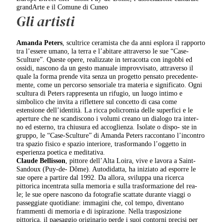
grandArte e il Comune di Cuneo
Gli artisti
Amanda Peters
, scultrice ceramista che da anni esplora il rapporto
tra l’essere umano, la terra e l’abitare attraverso le sue “Case-
Sculture”. Queste opere, realizzate in terracotta con ingobbi ed
ossidi, nascono da un gesto manuale improvvisato, attraverso il
quale la forma prende vita senza un progetto pensato precedente-
mente, come un percorso sensoriale tra materia e significato. Ogni
scultura di Peters rappresenta un rifugio, un luogo intimo e
simbolico che invita a riflettere sul concetto di casa come
estensione dell’identità. La ricca policromia delle superfici e le
aperture che ne scandiscono i volumi creano un dialogo tra inter-
no ed esterno, tra chiusura ed accoglienza. Isolate o dispo- ste in
gruppo, le “Case-Sculture” di Amanda Peters raccontano l’incontro
tra spazio fisico e spazio interiore, trasformando l’oggetto in
esperienza poetica e meditativa.
Claude Bellisson
, pittore dell’Alta Loira, vive e lavora a Saint-
Sandoux (Puy-de- Dôme). Autodidatta, ha iniziato ad esporre le
sue opere a partire dal 1992. Da allora, sviluppa una ricerca
pittorica incentrata sulla memoria e sulla trasformazione del rea-
le; le sue opere nascono da fotografie scattate durante viaggi o
passeggiate quotidiane: immagini che, col tempo, diventano
frammenti di memoria e di ispirazione. Nella trasposizione
pittorica, il paesaggio originario perde i suoi contorni precisi per