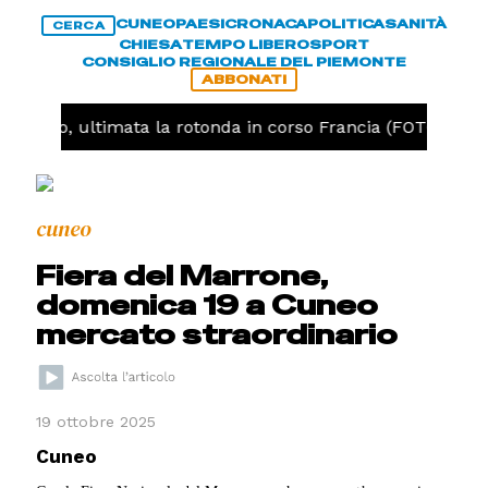
CUNEO
PAESI
CRONACA
POLITICA
SANITÀ
CERCA
CHIESA
TEMPO LIBERO
SPORT
CONSIGLIO REGIONALE DEL PIEMONTE
ABBONATI
Cuneo, ultimata la rotonda in corso Francia (FOTO)
C
cuneo
Fiera del Marrone,
domenica 19 a Cuneo
mercato straordinario
19 ottobre 2025
Cuneo