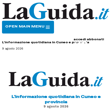
OPEN MAIN MENU
HOME
CONTATTI
accedi
abbonati
L'informazione quotidiana in Cuneo e provincia
9 agosto 2026
L'informazione quotidiana in Cuneo e
provincia
9 agosto 2026