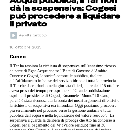
Acqua pubblica, il Tar non
dà la sospensiva: Cogesi
può procedere a liquidare
il privato
16 ottobre 2025
Cuneo
Il Tar ha respinto la richiesta di sospensiva sull’ennesimo ricorso
da parte di Egea Acque contro l’Ente di Governo d’Ambito
Cuneese e Cogesi, la società consortile pubblica, titolare
dell’affidamento in house del servizio idrico di tutta la provincia.
Il Tar che si era riunito nella giornata di ieri, mercoledì 15 ottobre,
aveva preso del tempo per esprimersi. "Grande soddisfazione -
esprime il presidente di Cogesi, Emanuele "Momo" Di Caro, -
perché è stata riconosciuta la bontà dei nostri argomenti difensivi e
la richiesta di sospensiva era infondata. Oggi possiamo procedere
più serenamente nel processo verso la gestione unitaria e tutta
pubblica dell'acqua e nella liquidazione del valore residuo".
La
sospensiva riguarda la delibera di proroga che Ato ha concesso a
Cogesi per il pagamento del Vr (Valore residuo) fino al 30
novembre. Ora Cogesi può procedere al pagamento del valore