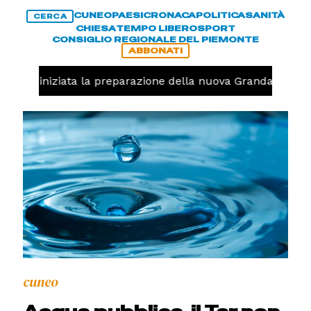
CUNEO
PAESI
CRONACA
POLITICA
SANITÀ
CERCA
CHIESA
TEMPO LIBERO
SPORT
CONSIGLIO REGIONALE DEL PIEMONTE
ABBONATI
avolo, iniziata la preparazione della nuova Granda Volley
cuneo