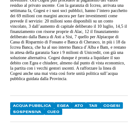
residuo al privato uscente. Con la garanzia di Iccrea, arrivata una
settimana fa, Cogesi e i suoi soci pubblici, hanno l’intero pacchetto
dei 69 milioni con margini ancora per fare investimenti come
prevede il servizio: 20 milioni sono disponibili su un conto
vincolato, 3 dall’aumento di capitale deliberato il 10 luglio, 14,5 il
finanziamento con risorse proprie di Alac, 12 il finanziamento
deliberato dalla Banca di Asti a Sisi, 7 quello per Alpiacque di
Cassa di Risparmio di Fossano e Banca di Cherasco, in più i 18 da
Iccrea Banca, che ha al suo interno Banca d’Alba e Bam, e restano
in attesa della garanzia Sace i 9 milioni di Unicredit, con già una
soluzione alternativa. Cogesi dunque è pronta a liquidare il suo
debito con Egea e chiudere, almeno dal punto di vista economico,
la partita con i vecchi gestori uscenti. A rafforzare la linea di
Cogesi anche una mai vista così forte unità politica sull’acqua
pubblica guidata dalla Provincia.
ACQUA PUBBLICA
EGEA
ATO
TAR
COGESI
SOSPENSIVA
CUEO