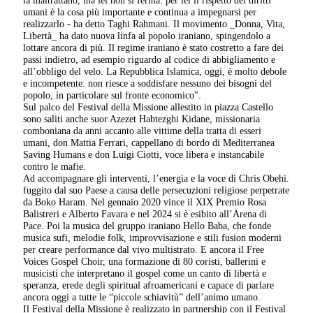
la maltrattano, ma lei non si ferma: per lei il rispetto dei diritti
umani è la cosa più importante e continua a impegnarsi per
realizzarlo - ha detto Taghi Rahmani. Il movimento _Donna, Vita,
Libertà_ ha dato nuova linfa al popolo iraniano, spingendolo a
lottare ancora di più. Il regime iraniano è stato costretto a fare dei
passi indietro, ad esempio riguardo al codice di abbigliamento e
all’obbligo del velo. La Repubblica Islamica, oggi, è molto debole
e incompetente: non riesce a soddisfare nessuno dei bisogni del
popolo, in particolare sul fronte economico".
Sul palco del Festival della Missione allestito in piazza Castello
sono saliti anche suor Azezet Habtezghi Kidane, missionaria
comboniana da anni accanto alle vittime della tratta di esseri
umani, don Mattia Ferrari, cappellano di bordo di Mediterranea
Saving Humans e don Luigi Ciotti, voce libera e instancabile
contro le mafie.
Ad accompagnare gli interventi, l’energia e la voce di Chris Obehi.
fuggito dal suo Paese a causa delle persecuzioni religiose perpetrate
da Boko Haram. Nel gennaio 2020 vince il XIX Premio Rosa
Balistreri e Alberto Favara e nel 2024 si è esibito all’Arena di
Pace. Poi la musica del gruppo iraniano Hello Baba, che fonde
musica sufi, melodie folk, improvvisazione e stili fusion moderni
per creare performance dal vivo multistrato. E ancora il Free
Voices Gospel Choir, una formazione di 80 coristi, ballerini e
musicisti che interpretano il gospel come un canto di libertà e
speranza, erede degli spiritual afroamericani e capace di parlare
ancora oggi a tutte le “piccole schiavitù” dell’animo umano.
Il Festival della Missione è realizzato in partnership con il Festival