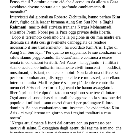
Penso che il 7 ottobre e tutto ciò che è accaduto da allora a Gaza
avrebbero dovuto portare a un profondo cambiamento di
mentalità".
Intervistati dal giornalista Roberto Zichittella, hanno parlato
Kim
Ari
*, figlio della leader birmana Aung San Suu Kyi; e
Taghi
Rahmani
, marito dell’attivista iraniana Narges Mohammadi,
entrambe Premi Nobel per la Pace oggi private della libertà.
"Dopo il terremoto crediamo che la prigione in cui mia madre era
detenuta sia stata così gravemente danneggiata da rendere
necessario il suo trasferimento", ha ricordato Kim Aris, figlio di
Aung San Suu Kyi. "Per quanto ne sappiamo, le sue condizioni di
salute stanno peggiorando. Ha ottant’anni e continua a essere
tenuta in condizioni terribili. Nel Paese - ha aggiunto - i militari
stanno uccidendo indiscriminatamente civili innocenti — buddisti,
musulmani, cristiani, donne e bambini. Non fa alcuna differenza
per loro: bombardano, distruggono chiese e monasteri, cancellano
intere comunità. Ma il regime è sempre più debole e controlla
meno del 50% del territorio, i giovani che hanno assaggiato la
libertà prima del colpo di stato non vogliono smettere di lottare.
Ogni anno ci sono disastri naturali che aggravano la situazione del
popolo e i militari usano questi disastri per prolungare il loro
dominio. Se non combattiamo tutti insieme - ha evidenziato Kim
Aris - ci sveglieremo un giorno con i regimi totalitari a casa
nostra".
"Narges attualmente è fuori dal carcere con un permesso per
motivi di salute. È osteggiata dagli agenti del regime iraniano, che