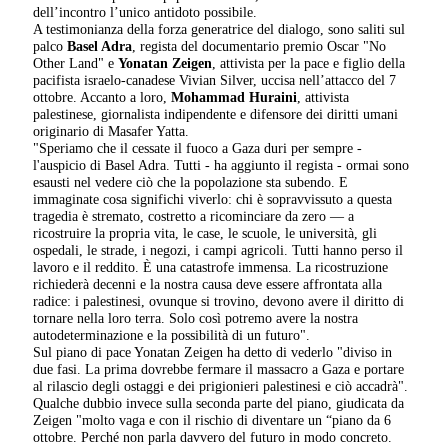
dell’incontro l’unico antidoto possibile.
A testimonianza della forza generatrice del dialogo, sono saliti sul
palco
Basel Adra
, regista del documentario premio Oscar "No
Other Land" e
Yonatan Zeigen
, attivista per la pace e figlio della
pacifista israelo-canadese Vivian Silver, uccisa nell’attacco del 7
ottobre. Accanto a loro,
Mohammad Huraini
, attivista
palestinese, giornalista indipendente e difensore dei diritti umani
originario di Masafer Yatta.
"Speriamo che il cessate il fuoco a Gaza duri per sempre -
l'auspicio di Basel Adra. Tutti - ha aggiunto il regista - ormai sono
esausti nel vedere ciò che la popolazione sta subendo. E
immaginate cosa significhi viverlo: chi è sopravvissuto a questa
tragedia è stremato, costretto a ricominciare da zero — a
ricostruire la propria vita, le case, le scuole, le università, gli
ospedali, le strade, i negozi, i campi agricoli. Tutti hanno perso il
lavoro e il reddito. È una catastrofe immensa. La ricostruzione
richiederà decenni e la nostra causa deve essere affrontata alla
radice: i palestinesi, ovunque si trovino, devono avere il diritto di
tornare nella loro terra. Solo così potremo avere la nostra
autodeterminazione e la possibilità di un futuro".
Sul piano di pace Yonatan Zeigen ha detto di vederlo "diviso in
due fasi. La prima dovrebbe fermare il massacro a Gaza e portare
al rilascio degli ostaggi e dei prigionieri palestinesi e ciò accadrà".
Qualche dubbio invece sulla seconda parte del piano, giudicata da
Zeigen "molto vaga e con il rischio di diventare un “piano da 6
ottobre. Perché non parla davvero del futuro in modo concreto.