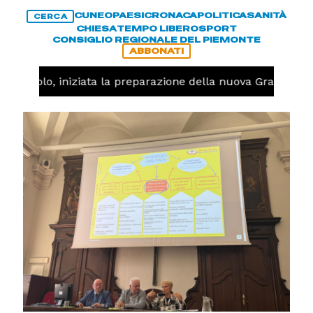
CUNEO
PAESI
CRONACA
POLITICA
SANITÀ
CERCA
CHIESA
TEMPO LIBERO
SPORT
CONSIGLIO REGIONALE DEL PIEMONTE
ABBONATI
allavolo, iniziata la preparazione della nuova Granda Voll