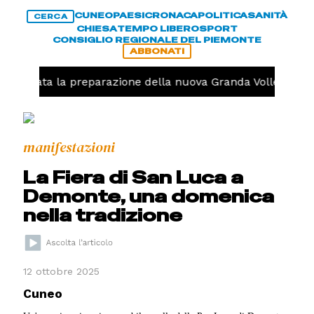
CUNEO
PAESI
CRONACA
POLITICA
SANITÀ
CERCA
CHIESA
TEMPO LIBERO
SPORT
CONSIGLIO REGIONALE DEL PIEMONTE
ABBONATI
, iniziata la preparazione della nuova Granda Volley (FOT
manifestazioni
La Fiera di San Luca a
Demonte, una domenica
nella tradizione
12 ottobre 2025
Cuneo