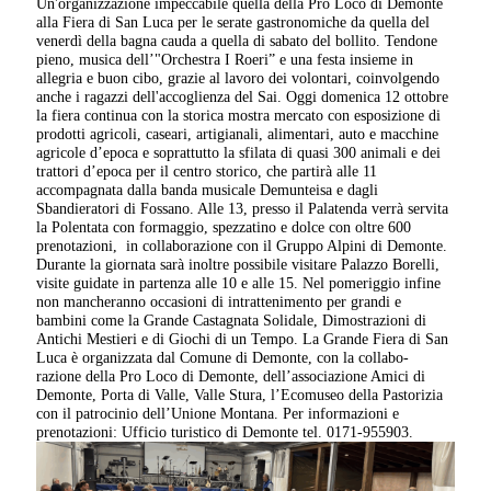
Un'organizzazione impeccabile quella della Pro Loco di Demonte
alla Fiera di San Luca per le serate gastronomiche da quella del
venerdì della bagna cauda a quella di sabato del bollito. Tendone
pieno, musica dell’"Orchestra I Roeri” e una festa insieme in
allegria e buon cibo, grazie al lavoro dei volontari, coinvolgendo
anche i ragazzi dell'accoglienza del Sai. Oggi domenica 12 ottobre
la fiera continua con la storica mostra mercato con esposizione di
prodotti agricoli, caseari, artigianali, alimentari, auto e macchine
agricole d’epoca e soprattutto la sfilata di quasi 300 animali e dei
trattori d’epoca per il centro storico, che partirà alle 11
accompagnata dalla banda musicale Demunteisa e dagli
Sbandieratori di Fossano. Alle 13, presso il Palatenda verrà servita
la Polentata con formaggio, spezzatino e dolce con oltre 600
prenotazioni, in collaborazione con il Gruppo Alpini di Demonte.
Durante la giornata sarà inoltre possibile visitare Palazzo Borelli,
visite guidate in partenza alle 10 e alle 15. Nel pomeriggio infine
non mancheranno occasioni di intrattenimento per grandi e
bambini come la Grande Castagnata Solidale, Dimostrazioni di
Antichi Mestieri e di Giochi di un Tempo. La Grande Fiera di San
Luca è organizzata dal Comune di Demonte, con la collabo-
razione della Pro Loco di Demonte, dell’associazione Amici di
Demonte, Porta di Valle, Valle Stura, l’Ecomuseo della Pastorizia
con il patrocinio dell’Unione Montana. Per informazioni e
prenotazioni: Ufficio turistico di Demonte tel. 0171-955903.