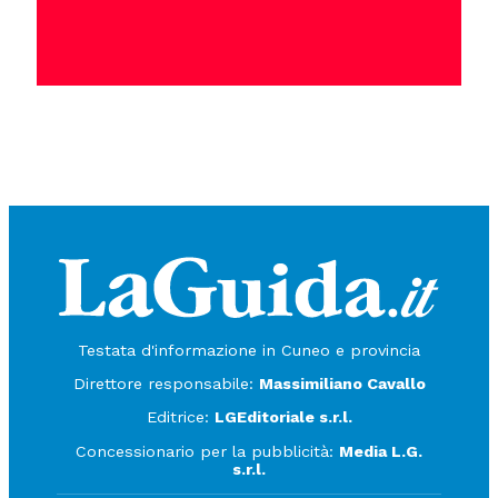
Testata d'informazione in Cuneo e provincia
Direttore responsabile:
Massimiliano Cavallo
Editrice:
LGEditoriale s.r.l.
Concessionario per la pubblicità:
Media L.G.
s.r.l.