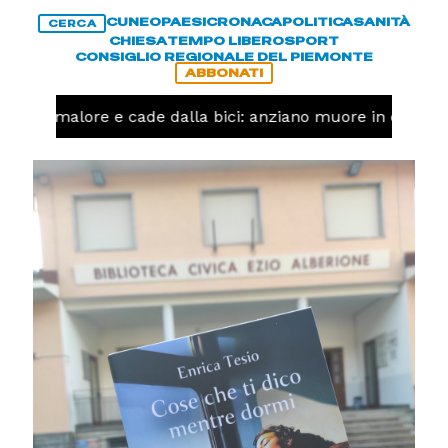
CUNEO
PAESI
CRONACA
POLITICA
SANITÀ
CERCA
CHIESA
TEMPO LIBERO
SPORT
CONSIGLIO REGIONALE DEL PIEMONTE
ABBONATI
a un malore e cade dalla bici: anziano muore in corso Ni