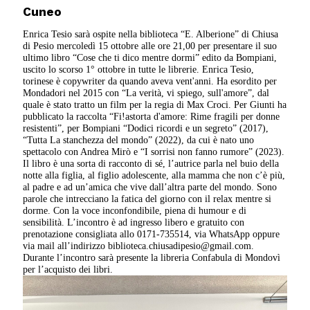
Cuneo
Enrica Tesio sarà ospite nella biblioteca “E. Alberione” di Chiusa
di Pesio mercoledì 15 ottobre alle ore 21,00 per presentare il suo
ultimo libro “Cose che ti dico mentre dormi” edito da Bompiani,
uscito lo scorso 1° ottobre in tutte le librerie. Enrica Tesio,
torinese è copywriter da quando aveva vent'anni. Ha esordito per
Mondadori nel 2015 con “La verità, vi spiego, sull'amore”, dal
quale è stato tratto un film per la regia di Max Croci. Per Giunti ha
pubblicato la raccolta “Fi!astorta d'amore: Rime fragili per donne
resistenti”, per Bompiani “Dodici ricordi e un segreto” (2017),
“Tutta La stanchezza del mondo” (2022), da cui è nato uno
spettacolo con Andrea Mirò e “I sorrisi non fanno rumore” (2023).
Il libro è una sorta di racconto di sé, l’autrice parla nel buio della
notte alla figlia, al figlio adolescente, alla mamma che non c’è più,
al padre e ad un’amica che vive dall’altra parte del mondo. Sono
parole che intrecciano la fatica del giorno con il relax mentre si
dorme. Con la voce inconfondibile, piena di humour e di
sensibilità. L’incontro è ad ingresso libero e gratuito con
prenotazione consigliata allo 0171-735514, via WhatsApp oppure
via mail all’indirizzo biblioteca.chiusadipesio@gmail.com.
Durante l’incontro sarà presente la libreria Confabula di Mondovì
per l’acquisto dei libri.