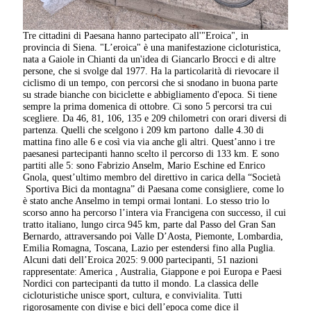
Tre cittadini di Paesana hanno partecipato all'"Eroica", in
provincia di Siena. "L’eroica" è una manifestazione cicloturistica,
nata a Gaiole in Chianti da un'idea di Giancarlo Brocci e di altre
persone, che si svolge dal 1977. Ha la particolarità di rievocare il
ciclismo di un tempo, con percorsi che si snodano in buona parte
su strade bianche con biciclette e abbigliamento d'epoca. Si tiene
sempre la prima domenica di ottobre. Ci sono 5 percorsi tra cui
scegliere. Da 46, 81, 106, 135 e 209 chilometri con orari diversi di
partenza. Quelli che scelgono i 209 km partono dalle 4.30 di
mattina fino alle 6 e così via via anche gli altri. Quest’anno i tre
paesanesi partecipanti hanno scelto il percorso di 133 km. E sono
partiti alle 5: sono Fabrizio Anselm, Mario Eschine ed Enrico
Gnola, quest’ultimo membro del direttivo in carica della “Società
Sportiva Bici da montagna” di Paesana come consigliere, come lo
è stato anche Anselmo in tempi ormai lontani. Lo stesso trio lo
scorso anno ha percorso l’intera via Francigena con successo, il cui
tratto italiano, lungo circa 945 km, parte dal Passo del Gran San
Bernardo, attraversando poi Valle D’Aosta, Piemonte, Lombardia,
Emilia Romagna, Toscana, Lazio per estendersi fino alla Puglia.
Alcuni dati dell’Eroica 2025: 9.000 partecipanti, 51 nazioni
rappresentate: America , Australia, Giappone e poi Europa e Paesi
Nordici con partecipanti da tutto il mondo. La classica delle
cicloturistiche unisce sport, cultura, e convivialita. Tutti
rigorosamente con divise e bici dell’epoca come dice il