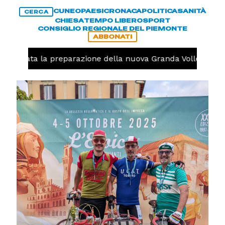
CUNEO
PAESI
CRONACA
POLITICA
SANITÀ
CERCA
CHIESA
TEMPO LIBERO
SPORT
CONSIGLIO REGIONALE DEL PIEMONTE
ABBONATI
iniziata la preparazione della nuova Granda Volley (FOTO e