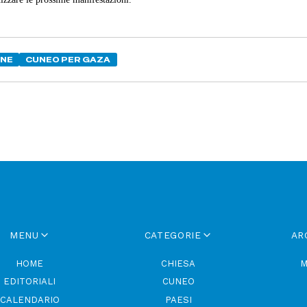
ONE
CUNEO PER GAZA
MENU
CATEGORIE
AR
HOME
CHIESA
M
EDITORIALI
CUNEO
CALENDARIO
PAESI