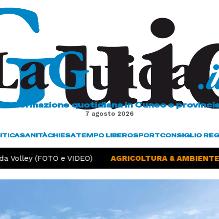
L'informazione quotidiana in Cuneo e provinci
7 agosto 2026
ITICA
SANITÀ
CHIESA
TEMPO LIBERO
SPORT
CONSIGLIO RE
Volley (FOTO e VIDEO)
AGRICOLTURA & AMBIENTE -
S