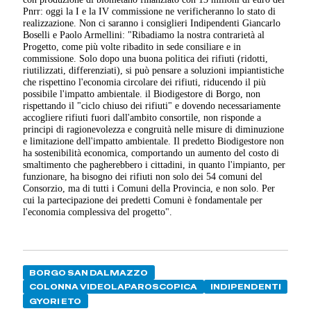
Pnrr: oggi la I e la IV commissione ne verificheranno lo stato di
realizzazione. Non ci saranno i consiglieri Indipendenti Giancarlo
Boselli e Paolo Armellini: "Ribadiamo la nostra contrarietà al
Progetto, come più volte ribadito in sede consiliare e in
commissione. Solo dopo una buona politica dei rifiuti (ridotti,
riutilizzati, differenziati), si può pensare a soluzioni impiantistiche
che rispettino l'economia circolare dei rifiuti, riducendo il più
possibile l'impatto ambientale. il Biodigestore di Borgo, non
rispettando il "ciclo chiuso dei rifiuti" e dovendo necessariamente
accogliere rifiuti fuori dall'ambito consortile, non risponde a
principi di ragionevolezza e congruità nelle misure di diminuzione
e limitazione dell'impatto ambientale. Il predetto Biodigestore non
ha sostenibilità economica, comportando un aumento del costo di
smaltimento che pagherebbero i cittadini, in quanto l'impianto, per
funzionare, ha bisogno dei rifiuti non solo dei 54 comuni del
Consorzio, ma di tutti i Comuni della Provincia, e non solo. Per
cui la partecipazione dei predetti Comuni è fondamentale per
l'economia complessiva del progetto".
BORGO SAN DALMAZZO
COLONNA VIDEOLAPAROSCOPICA
INDIPENDENTI
GYORI ETO