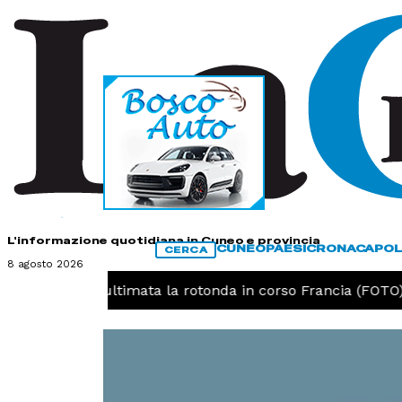
HOME
CONTATTI
L'informazione quotidiana in Cuneo e provincia
CUNEO
PAESI
CRONACA
POL
CERCA
8 agosto 2026
-
Cuneo, ultimata la rotonda in corso Francia (FOTO)