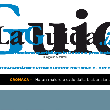
L'informazione quotidiana in Cuneo e provinci
8 agosto 2026
ITICA
SANITÀ
CHIESA
TEMPO LIBERO
SPORT
CONSIGLIO RE
CRONACA -
Ha un malore e cade dalla bici: anziano mu