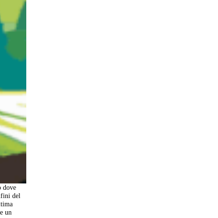
o dove
fini del
ltima
re un