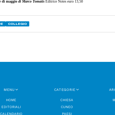
e di maggio
di Marco Tomatis
Editrice Notes euro 13,50
RE
COLLEGIO
MENU
CATEGORIE
AR
HOME
CHIESA
M
EDITORIALI
CUNEO
CALENDARIO
PAESI