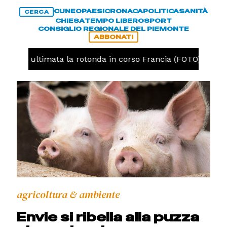
CUNEO
PAESI
CRONACA
POLITICA
SANITÀ
CERCA
CHIESA
TEMPO LIBERO
SPORT
CONSIGLIO REGIONALE DEL PIEMONTE
ABBONATI
uneo, ultimata la rotonda in corso Francia (FOTO)
CR
agricoltura & ambiente
Envie si ribella alla puzza