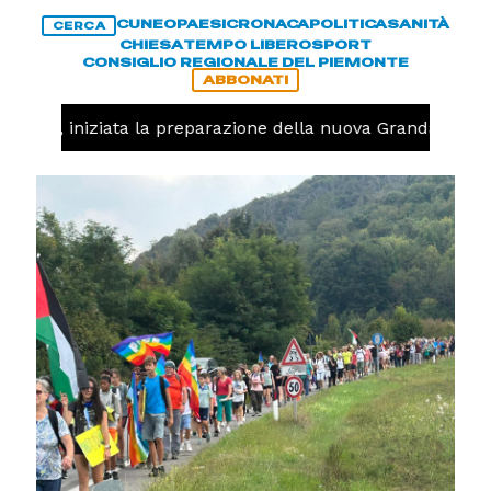
CUNEO
PAESI
CRONACA
POLITICA
SANITÀ
CERCA
CHIESA
TEMPO LIBERO
SPORT
CONSIGLIO REGIONALE DEL PIEMONTE
ABBONATI
lavolo, iniziata la preparazione della nuova Granda Volley