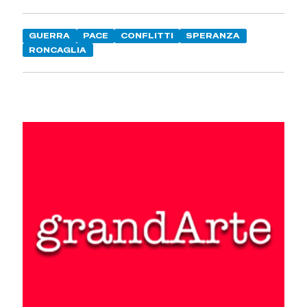
GUERRA
PACE
CONFLITTI
SPERANZA
RONCAGLIA
C’è tanta sete di pace e di giustizia
Carovana come quella di
domenica, molto partecipata, gioiosa nel canto e composta da
persone consapevoli e con voglia di attivarsi, danno speranza.
Piazze come quella di domenica pomeriggio a Boves - sulle 5.000
presenze - ridanno fiducia. Tutti protagonisti, ma in particolare
quest’anno sono stati i più piccoli, numerosissimi con i genitori,
con gli educatori Sscout, le loro e i loro insegnanti. Sul palco i
ragazzi della scuola media di Chiusa Pesio ci hanno ricordato con
un flash mob sull’articolo 11 che siamo ‘pacifisti per
Costituzione’! E io aggiungo per il vangelo. Tutti con nel cuore i
bambini morti nelle guerre, a Gaza, spesso ricordati dagli
interventi e con un minuto di silenzio che ha unito i presenti al
mondo intero.
C’è tanta sete di verità
Le parole contano. Cosa
si deve aspettare di ancora più tragico per dare il nome di
‘genocidio’ a ciò che sta succedendo a Gaza? Come non definire
anche ‘genocidio’ il conflitto in Congo che ha mietuto 10 milioni
di vittime? L’indignazione dell’attivista congolese John Mpaliza ha
creato maggiore consapevolezza sulle cause delle tante guerre e
conflitti, spesso dimenticati, che tormentano popoli interi. E