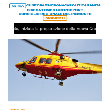
CUNEO
PAESI
CRONACA
POLITICA
SANITÀ
CERCA
CHIESA
TEMPO LIBERO
SPORT
CONSIGLIO REGIONALE DEL PIEMONTE
ABBONATI
Pallavolo, iniziata la preparazione della nuova Granda Vol
cronaca