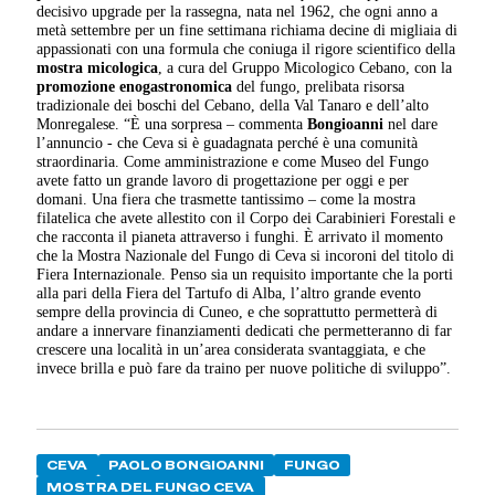
decisivo upgrade per la rassegna, nata nel 1962, che ogni anno a
metà settembre per un fine settimana richiama decine di migliaia di
appassionati con una formula che coniuga il rigore scientifico della
mostra micologica
, a cura del Gruppo Micologico Cebano, con la
promozione enogastronomica
del fungo, prelibata risorsa
tradizionale dei boschi del Cebano, della Val Tanaro e dell’alto
Monregalese. “È una sorpresa – commenta
Bongioanni
nel dare
l’annuncio - che Ceva si è guadagnata perché è una comunità
straordinaria. Come amministrazione e come Museo del Fungo
avete fatto un grande lavoro di progettazione per oggi e per
domani. Una fiera che trasmette tantissimo – come la mostra
filatelica che avete allestito con il Corpo dei Carabinieri Forestali e
che racconta il pianeta attraverso i funghi. È arrivato il momento
che la Mostra Nazionale del Fungo di Ceva si incoroni del titolo di
Fiera Internazionale. Penso sia un requisito importante che la porti
alla pari della Fiera del Tartufo di Alba, l’altro grande evento
sempre della provincia di Cuneo, e che soprattutto permetterà di
andare a innervare finanziamenti dedicati che permetteranno di far
crescere una località in un’area considerata svantaggiata, e che
invece brilla e può fare da traino per nuove politiche di sviluppo”.
CEVA
PAOLO BONGIOANNI
FUNGO
MOSTRA DEL FUNGO CEVA