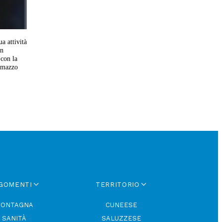
a attività
an
con la
almazzo
GOMENTI
TERRITORIO
ONTAGNA
CUNEESE
SANITÀ
SALUZZESE