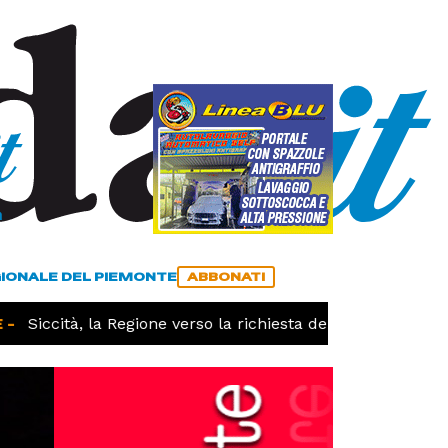
a
ACCEDI
ABBONATI
GIONALE DEL PIEMONTE
ABBONATI
iccità, la Regione verso la richiesta dello stato di calamità