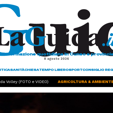
L'informazione quotidiana in Cuneo e provinci
8 agosto 2026
ITICA
SANITÀ
CHIESA
TEMPO LIBERO
SPORT
CONSIGLIO RE
olley (FOTO e VIDEO)
AGRICOLTURA & AMBIENTE -
S